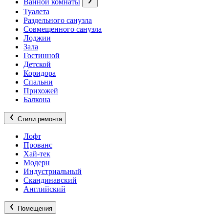
Ванной комнаты
Туалета
Раздельного санузла
Совмещенного санузла
Лоджии
Зала
Гостинной
Детской
Коридора
Спальни
Прихожей
Балкона
Стили ремонта
Лофт
Прованс
Хай-тек
Модерн
Индустриальный
Скандинавский
Английский
Помещения