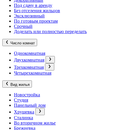
Декоративный
Под сдачу в аренду
Без отселения жильцов
Эксклюзивный
По готовым проектам
Срочный
Доделать или полностью переделать
Число комнат
Однокомнатная
Двухкомнатная
Трехкомнатная
Четырехкомнатная
Вид жилья
Новостройка
Студия
Панельный дом
Хрущевка
Сталинка
Во вторичном жилье
Брежневка