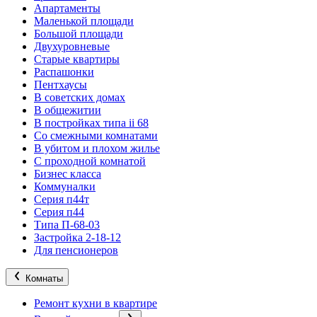
Апартаменты
Маленькой площади
Большой площади
Двухуровневые
Старые квартиры
Распашонки
Пентхаусы
В советских домах
В общежитии
В постройках типа ii 68
Со смежными комнатами
В убитом и плохом жилье
С проходной комнатой
Бизнес класса
Коммуналки
Серия п44т
Серия п44
Типа П-68-03
Застройка 2-18-12
Для пенсионеров
Комнаты
Ремонт кухни в квартире