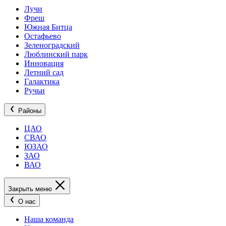
Лучи
Фреш
Южная Битца
Остафьево
Зеленоградский
Люблинский парк
Инновация
Летний сад
Галактика
Ручьи
Районы
ЦАО
СВАО
ЮЗАО
ЗАО
ВАО
Закрыть меню
О нас
Наша команда