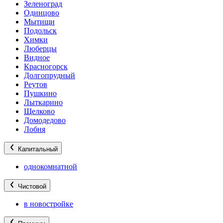
Зеленоград
Одинцово
Мытищи
Подольск
Химки
Люберцы
Видное
Красногорск
Долгопрудный
Реутов
Пушкино
Лыткарино
Щелково
Домодедово
Лобня
Капитальный
однокомнатной
Чистовой
в новостройке