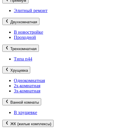
Премиум
Элитный ремонт
Двухкомнатная
В новостройке
Проходной
Трехкомнатная
Типа п44
Хрущевка
Однокомнатная
2х-комнатная
3х-комнатная
Ванной комнаты
В хрущевке
ЖК (жилые комплексы)