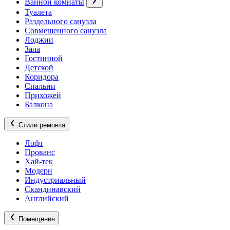
Ванной комнаты
Туалета
Раздельного санузла
Совмещенного санузла
Лоджии
Зала
Гостинной
Детской
Коридора
Спальни
Прихожей
Балкона
Стили ремонта
Лофт
Прованс
Хай-тек
Модерн
Индустриальный
Скандинавский
Английский
Помещения