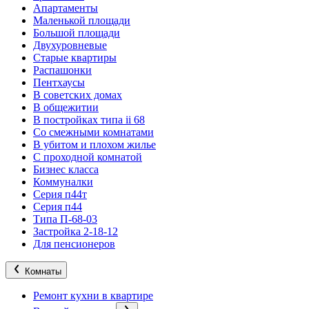
Апартаменты
Маленькой площади
Большой площади
Двухуровневые
Старые квартиры
Распашонки
Пентхаусы
В советских домах
В общежитии
В постройках типа ii 68
Со смежными комнатами
В убитом и плохом жилье
С проходной комнатой
Бизнес класса
Коммуналки
Серия п44т
Серия п44
Типа П-68-03
Застройка 2-18-12
Для пенсионеров
Комнаты
Ремонт кухни в квартире