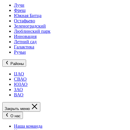
Лучи
Фреш
Южная Битца
Остафьево
Зеленоградский
Люблинский парк
Инновация
Летний сад
Галактика
Ручьи
Районы
ЦАО
СВАО
ЮЗАО
ЗАО
ВАО
Закрыть меню
О нас
Наша команда