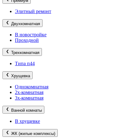
Премиум
Элитный ремонт
Двухкомнатная
В новостройке
Проходной
Трехкомнатная
Типа п44
Хрущевка
Однокомнатная
2х-комнатная
3х-комнатная
Ванной комнаты
В хрущевке
ЖК (жилые комплексы)