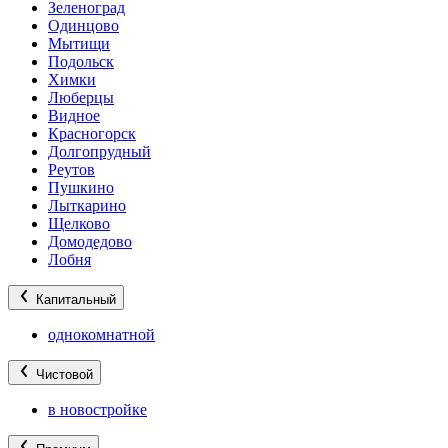
Зеленоград
Одинцово
Мытищи
Подольск
Химки
Люберцы
Видное
Красногорск
Долгопрудный
Реутов
Пушкино
Лыткарино
Щелково
Домодедово
Лобня
Капитальный
однокомнатной
Чистовой
в новостройке