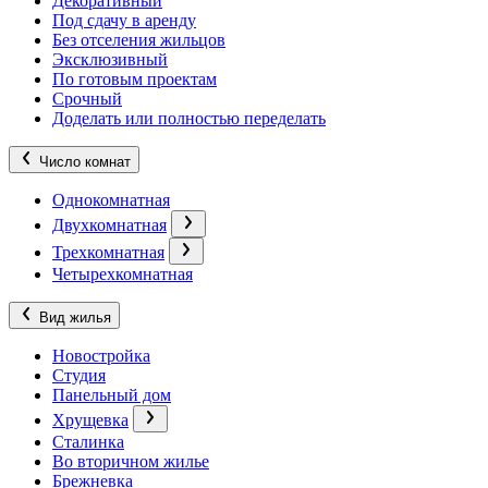
Декоративный
Под сдачу в аренду
Без отселения жильцов
Эксклюзивный
По готовым проектам
Срочный
Доделать или полностью переделать
Число комнат
Однокомнатная
Двухкомнатная
Трехкомнатная
Четырехкомнатная
Вид жилья
Новостройка
Студия
Панельный дом
Хрущевка
Сталинка
Во вторичном жилье
Брежневка