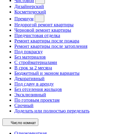
Чистовой
Дизайнерский
Косметический
Премиум
Недорогой ремонт квартиры
Черновой ремонт квартиры
Предчистовая отделка
Ремонт квартиры после пожара
Ремонт квартиры после затопления
Под покраску
Без материалов
С стройматериалами
В срок за 2 месяца
Бюджетный и эконом варианты
Декоративный
Под сдачу в аренду
Без отселения жильцов
Эксклюзивный
По готовым проектам
Срочный
Доделать или полностью переделать
Число комнат
Однокомнатная