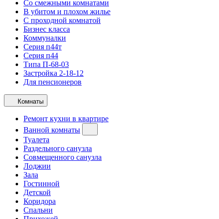
Со смежными комнатами
В убитом и плохом жилье
С проходной комнатой
Бизнес класса
Коммуналки
Серия п44т
Серия п44
Типа П-68-03
Застройка 2-18-12
Для пенсионеров
Комнаты
Ремонт кухни в квартире
Ванной комнаты
Туалета
Раздельного санузла
Совмещенного санузла
Лоджии
Зала
Гостинной
Детской
Коридора
Спальни
Прихожей