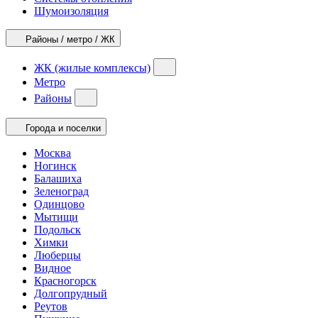
Шумоизоляция
Районы / метро / ЖК
ЖК (жилые комплексы)
Метро
Районы
Города и поселки
Москва
Ногинск
Балашиха
Зеленоград
Одинцово
Мытищи
Подольск
Химки
Люберцы
Видное
Красногорск
Долгопрудный
Реутов