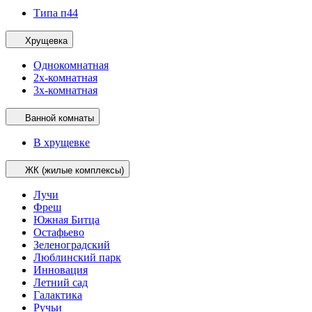
Типа п44
Хрущевка
Однокомнатная
2х-комнатная
3х-комнатная
Ванной комнаты
В хрущевке
ЖК (жилые комплексы)
Лучи
Фреш
Южная Битца
Остафьево
Зеленоградский
Люблинский парк
Инновация
Летний сад
Галактика
Ручьи