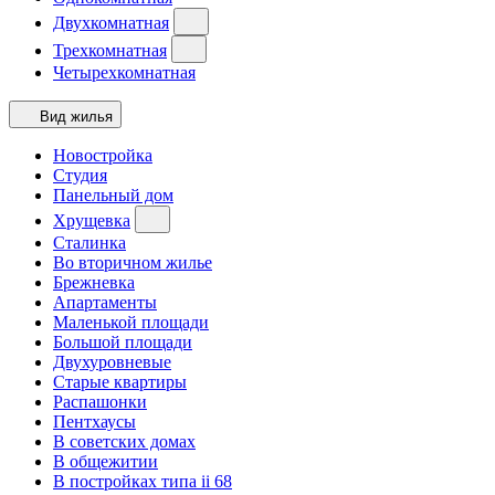
Двухкомнатная
Трехкомнатная
Четырехкомнатная
Вид жилья
Новостройка
Студия
Панельный дом
Хрущевка
Сталинка
Во вторичном жилье
Брежневка
Апартаменты
Маленькой площади
Большой площади
Двухуровневые
Старые квартиры
Распашонки
Пентхаусы
В советских домах
В общежитии
В постройках типа ii 68