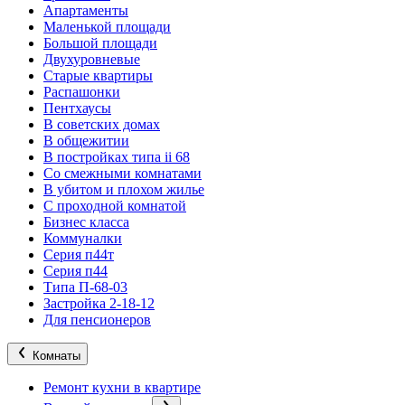
Апартаменты
Маленькой площади
Большой площади
Двухуровневые
Старые квартиры
Распашонки
Пентхаусы
В советских домах
В общежитии
В постройках типа ii 68
Со смежными комнатами
В убитом и плохом жилье
С проходной комнатой
Бизнес класса
Коммуналки
Серия п44т
Серия п44
Типа П-68-03
Застройка 2-18-12
Для пенсионеров
Комнаты
Ремонт кухни в квартире