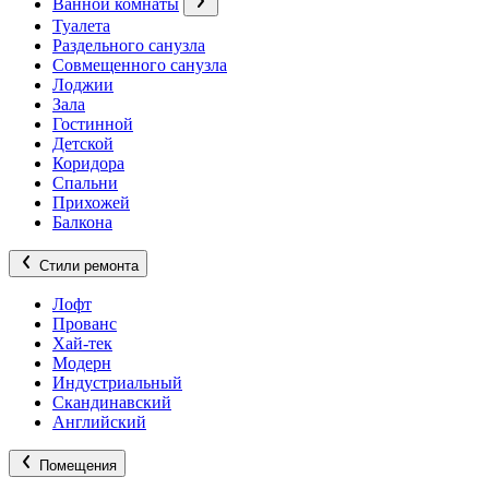
Ванной комнаты
Туалета
Раздельного санузла
Совмещенного санузла
Лоджии
Зала
Гостинной
Детской
Коридора
Спальни
Прихожей
Балкона
Стили ремонта
Лофт
Прованс
Хай-тек
Модерн
Индустриальный
Скандинавский
Английский
Помещения