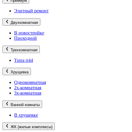
Премиум
Элитный ремонт
Двухкомнатная
В новостройке
Проходной
Трехкомнатная
Типа п44
Хрущевка
Однокомнатная
2х-комнатная
3х-комнатная
Ванной комнаты
В хрущевке
ЖК (жилые комплексы)