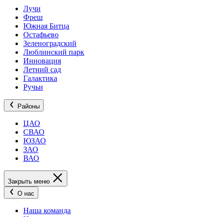
Лучи
Фреш
Южная Битца
Остафьево
Зеленоградский
Люблинский парк
Инновация
Летний сад
Галактика
Ручьи
Районы
ЦАО
СВАО
ЮЗАО
ЗАО
ВАО
Закрыть меню
О нас
Наша команда