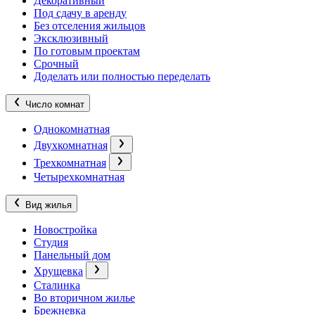
Декоративный
Под сдачу в аренду
Без отселения жильцов
Эксклюзивный
По готовым проектам
Срочный
Доделать или полностью переделать
Число комнат
Однокомнатная
Двухкомнатная
Трехкомнатная
Четырехкомнатная
Вид жилья
Новостройка
Студия
Панельный дом
Хрущевка
Сталинка
Во вторичном жилье
Брежневка