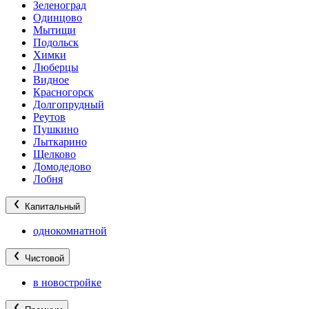
Зеленоград
Одинцово
Мытищи
Подольск
Химки
Люберцы
Видное
Красногорск
Долгопрудный
Реутов
Пушкино
Лыткарино
Щелково
Домодедово
Лобня
Капитальный
однокомнатной
Чистовой
в новостройке