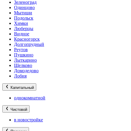
Зеленоград
Одинцово
Мытищи
Подольск
Химки
Люберцы
Видное
Красногорск
Долгопрудный
Реутов
Пушкино
Лыткарино
Щелково
Домодедово
Лобня
Капитальный
однокомнатной
Чистовой
в новостройке