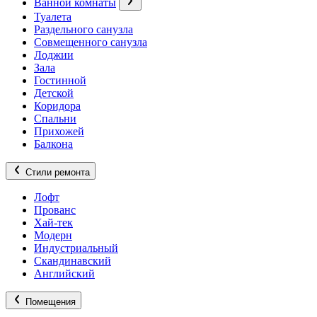
Ванной комнаты
Туалета
Раздельного санузла
Совмещенного санузла
Лоджии
Зала
Гостинной
Детской
Коридора
Спальни
Прихожей
Балкона
Стили ремонта
Лофт
Прованс
Хай-тек
Модерн
Индустриальный
Скандинавский
Английский
Помещения