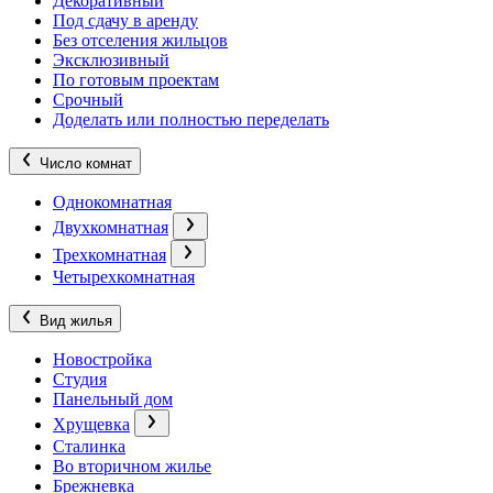
Декоративный
Под сдачу в аренду
Без отселения жильцов
Эксклюзивный
По готовым проектам
Срочный
Доделать или полностью переделать
Число комнат
Однокомнатная
Двухкомнатная
Трехкомнатная
Четырехкомнатная
Вид жилья
Новостройка
Студия
Панельный дом
Хрущевка
Сталинка
Во вторичном жилье
Брежневка