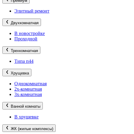
Премиум
Элитный ремонт
Двухкомнатная
В новостройке
Проходной
Трехкомнатная
Типа п44
Хрущевка
Однокомнатная
2х-комнатная
3х-комнатная
Ванной комнаты
В хрущевке
ЖК (жилые комплексы)