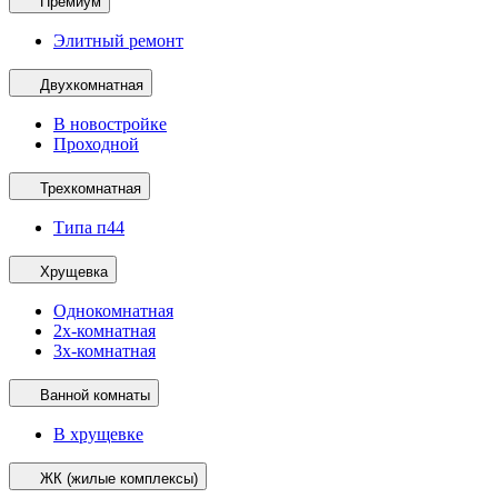
Премиум
Элитный ремонт
Двухкомнатная
В новостройке
Проходной
Трехкомнатная
Типа п44
Хрущевка
Однокомнатная
2х-комнатная
3х-комнатная
Ванной комнаты
В хрущевке
ЖК (жилые комплексы)