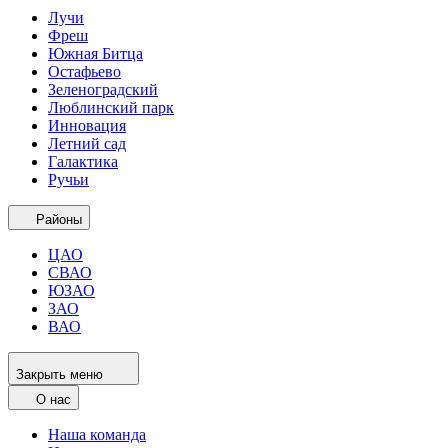
Лучи
Фреш
Южная Битца
Остафьево
Зеленоградский
Люблинский парк
Инновация
Летний сад
Галактика
Ручьи
Районы
ЦАО
СВАО
ЮЗАО
ЗАО
ВАО
Закрыть меню
О нас
Наша команда