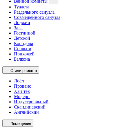
Ванной комнаты
Туалета
Раздельного санузла
Совмещенного санузла
Лоджии
Зала
Гостинной
Детской
Коридора
Спальни
Прихожей
Балкона
Стили ремонта
Лофт
Прованс
Хай-тек
Модерн
Индустриальный
Скандинавский
Английский
Помещения