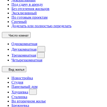
Декоративный
Под сдачу в аренду
Без отселения жильцов
Эксклюзивный
По готовым проектам
Срочный
Доделать или полностью переделать
Число комнат
Однокомнатная
Двухкомнатная
Трехкомнатная
Четырехкомнатная
Вид жилья
Новостройка
Студия
Панельный дом
Хрущевка
Сталинка
Во вторичном жилье
Брежневка