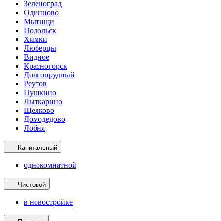
Зеленоград
Одинцово
Мытищи
Подольск
Химки
Люберцы
Видное
Красногорск
Долгопрудный
Реутов
Пушкино
Лыткарино
Щелково
Домодедово
Лобня
Капитальный
однокомнатной
Чистовой
в новостройке