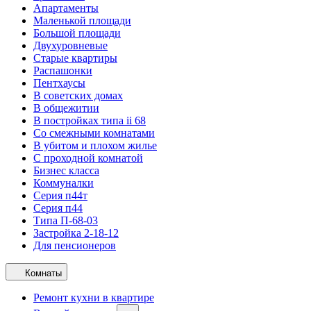
Апартаменты
Маленькой площади
Большой площади
Двухуровневые
Старые квартиры
Распашонки
Пентхаусы
В советских домах
В общежитии
В постройках типа ii 68
Со смежными комнатами
В убитом и плохом жилье
С проходной комнатой
Бизнес класса
Коммуналки
Серия п44т
Серия п44
Типа П-68-03
Застройка 2-18-12
Для пенсионеров
Комнаты
Ремонт кухни в квартире