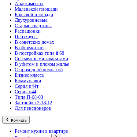
Апартаменты
Маленькой площади
Большой площади
Двухуровневые
Старые квартиры
Распашонки
Пентхаусы
В советских домах
В общежитии
В постройках типа ii 68
Со смежными комнатами
В убитом и плохом жилье
С проходной комнатой
Бизнес класса
Коммуналки
Серия п44т
Серия п44
Типа П-68-03
Застройка 2-18-12
Для пенсионеров
Комнаты
Ремонт кухни в квартире