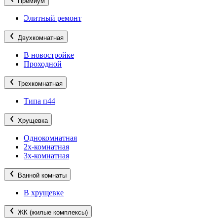
Премиум
Элитный ремонт
Двухкомнатная
В новостройке
Проходной
Трехкомнатная
Типа п44
Хрущевка
Однокомнатная
2х-комнатная
3х-комнатная
Ванной комнаты
В хрущевке
ЖК (жилые комплексы)