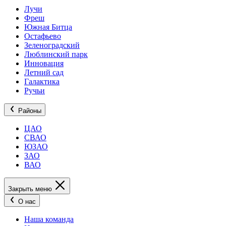
Лучи
Фреш
Южная Битца
Остафьево
Зеленоградский
Люблинский парк
Инновация
Летний сад
Галактика
Ручьи
Районы
ЦАО
СВАО
ЮЗАО
ЗАО
ВАО
Закрыть меню
О нас
Наша команда