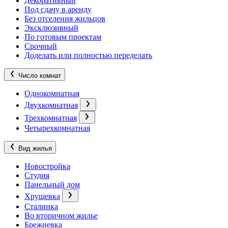
Декоративный
Под сдачу в аренду
Без отселения жильцов
Эксклюзивный
По готовым проектам
Срочный
Доделать или полностью переделать
Число комнат
Однокомнатная
Двухкомнатная
Трехкомнатная
Четырехкомнатная
Вид жилья
Новостройка
Студия
Панельный дом
Хрущевка
Сталинка
Во вторичном жилье
Брежневка