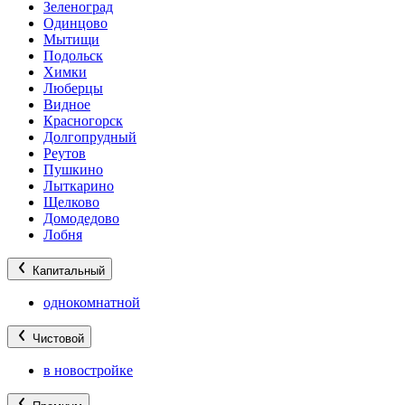
Зеленоград
Одинцово
Мытищи
Подольск
Химки
Люберцы
Видное
Красногорск
Долгопрудный
Реутов
Пушкино
Лыткарино
Щелково
Домодедово
Лобня
Капитальный
однокомнатной
Чистовой
в новостройке