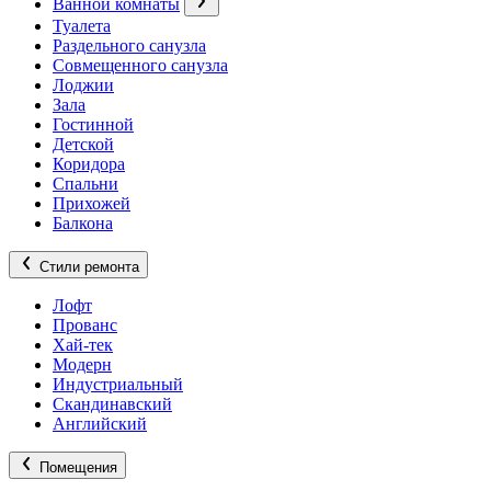
Ванной комнаты
Туалета
Раздельного санузла
Совмещенного санузла
Лоджии
Зала
Гостинной
Детской
Коридора
Спальни
Прихожей
Балкона
Стили ремонта
Лофт
Прованс
Хай-тек
Модерн
Индустриальный
Скандинавский
Английский
Помещения