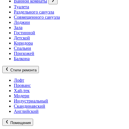
Ванной комнаты
Туалета
Раздельного санузла
Совмещенного санузла
Лоджии
Зала
Гостинной
Детской
Коридора
Спальни
Прихожей
Балкона
Стили ремонта
Лофт
Прованс
Хай-тек
Модерн
Индустриальный
Скандинавский
Английский
Помещения