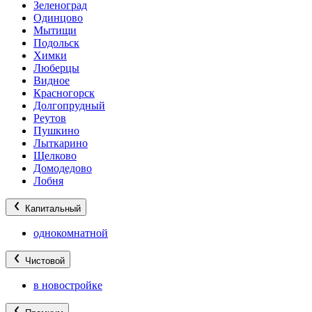
Зеленоград
Одинцово
Мытищи
Подольск
Химки
Люберцы
Видное
Красногорск
Долгопрудный
Реутов
Пушкино
Лыткарино
Щелково
Домодедово
Лобня
Капитальный
однокомнатной
Чистовой
в новостройке