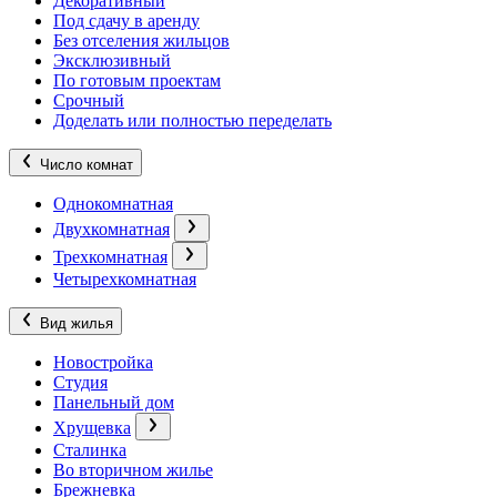
Декоративный
Под сдачу в аренду
Без отселения жильцов
Эксклюзивный
По готовым проектам
Срочный
Доделать или полностью переделать
Число комнат
Однокомнатная
Двухкомнатная
Трехкомнатная
Четырехкомнатная
Вид жилья
Новостройка
Студия
Панельный дом
Хрущевка
Сталинка
Во вторичном жилье
Брежневка