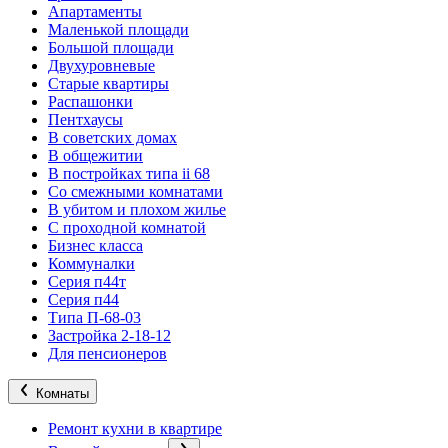
Апартаменты
Маленькой площади
Большой площади
Двухуровневые
Старые квартиры
Распашонки
Пентхаусы
В советских домах
В общежитии
В постройках типа ii 68
Со смежными комнатами
В убитом и плохом жилье
С проходной комнатой
Бизнес класса
Коммуналки
Серия п44т
Серия п44
Типа П-68-03
Застройка 2-18-12
Для пенсионеров
Комнаты
Ремонт кухни в квартире