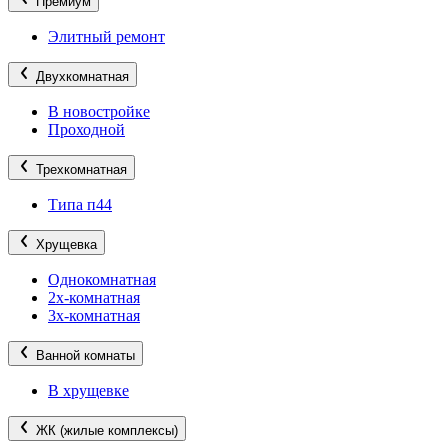
Премиум
Элитный ремонт
Двухкомнатная
В новостройке
Проходной
Трехкомнатная
Типа п44
Хрущевка
Однокомнатная
2х-комнатная
3х-комнатная
Ванной комнаты
В хрущевке
ЖК (жилые комплексы)