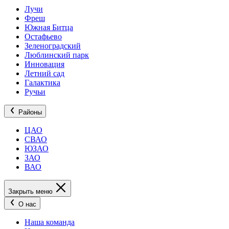
Лучи
Фреш
Южная Битца
Остафьево
Зеленоградский
Люблинский парк
Инновация
Летний сад
Галактика
Ручьи
Районы
ЦАО
СВАО
ЮЗАО
ЗАО
ВАО
Закрыть меню
О нас
Наша команда