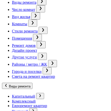
Виды ремонта
Число комнат
Вид жилья
Комнаты
Стили ремонта
Помещения
Ремонт домов
Дизайн проект
Другие услуги
Районы / метро / ЖК
Города и поселки
Смета на ремонт квартир
Виды ремонта
Капитальный
Комплексный
Евроремонт квартир