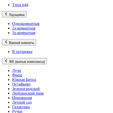
Типа п44
Хрущевка
Однокомнатная
2х-комнатная
3х-комнатная
Ванной комнаты
В хрущевке
ЖК (жилые комплексы)
Лучи
Фреш
Южная Битца
Остафьево
Зеленоградский
Люблинский парк
Инновация
Летний сад
Галактика
Ручьи