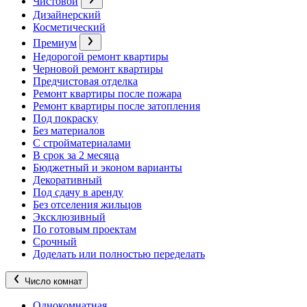
Чистовой
Дизайнерский
Косметический
Премиум
Недорогой ремонт квартиры
Черновой ремонт квартиры
Предчистовая отделка
Ремонт квартиры после пожара
Ремонт квартиры после затопления
Под покраску
Без материалов
С стройматериалами
В срок за 2 месяца
Бюджетный и эконом варианты
Декоративный
Под сдачу в аренду
Без отселения жильцов
Эксклюзивный
По готовым проектам
Срочный
Доделать или полностью переделать
Число комнат
Однокомнатная