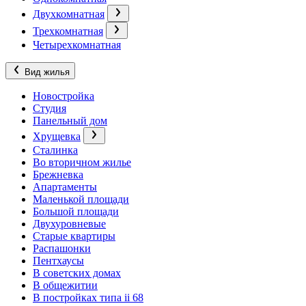
Двухкомнатная
Трехкомнатная
Четырехкомнатная
Вид жилья
Новостройка
Студия
Панельный дом
Хрущевка
Сталинка
Во вторичном жилье
Брежневка
Апартаменты
Маленькой площади
Большой площади
Двухуровневые
Старые квартиры
Распашонки
Пентхаусы
В советских домах
В общежитии
В постройках типа ii 68