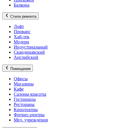
Балкона
Стили ремонта
Лофт
Прованс
Хай-тек
Модерн
Индустриальный
Скандинавский
Английский
Помещения
Офисы
Магазины
Кафе
Салоны красоты
Гостиницы
Рестораны
Кинотеатры
Фитнес-центры
Мед. учреждения