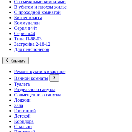
Со смежными комнатами
В убитом и плохом жилье
С проходной комнатой
Бизнес класса
Коммуналки
Серия п44т
Серия п44
Типа П-68-03
Застройка 2-18-12
Для пенсионеров
Комнаты
Ремонт кухни в квартире
Ванной комнаты
Туалета
Раздельного санузла
Совмещенного санузла
Лоджии
Зала
Гостинной
Детской
Коридора
Спальни
Прихожей