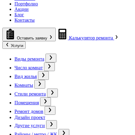
Портфолио
Акции
Блог
Контакты
Калькулятор ремонта
Оставить заявку
Услуги
Виды ремонта
Число комнат
Вид жилья
Комнаты
Стили ремонта
Помещения
Ремонт домов
Дизайн проект
Другие услуги
Районы / метро / ЖК