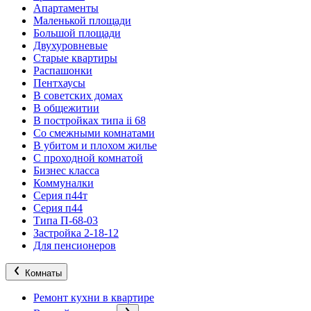
Апартаменты
Маленькой площади
Большой площади
Двухуровневые
Старые квартиры
Распашонки
Пентхаусы
В советских домах
В общежитии
В постройках типа ii 68
Со смежными комнатами
В убитом и плохом жилье
С проходной комнатой
Бизнес класса
Коммуналки
Серия п44т
Серия п44
Типа П-68-03
Застройка 2-18-12
Для пенсионеров
Комнаты
Ремонт кухни в квартире