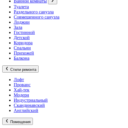
Ванной комнаты
Туалета
Раздельного санузла
Совмещенного санузла
Лоджии
Зала
Гостинной
Детской
Коридора
Спальни
Прихожей
Балкона
Стили ремонта
Лофт
Прованс
Хай-тек
Модерн
Индустриальный
Скандинавский
Английский
Помещения