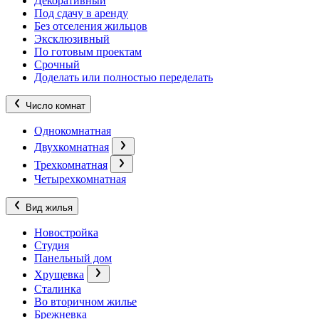
Декоративный
Под сдачу в аренду
Без отселения жильцов
Эксклюзивный
По готовым проектам
Срочный
Доделать или полностью переделать
Число комнат
Однокомнатная
Двухкомнатная
Трехкомнатная
Четырехкомнатная
Вид жилья
Новостройка
Студия
Панельный дом
Хрущевка
Сталинка
Во вторичном жилье
Брежневка