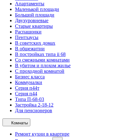
Апартаменты
Маленькой площади
Большой площади
Двухуровневые
Старые квартиры
Распашонки
Пентхаусы
В советских домах
В общежитии
В постройках типа ii 68
Со смежными комнатами
В убитом и плохом жилье
С проходной комнатой
Бизнес класса
Коммуналки
Серия п44т
Серия п44
Типа П-68-03
Застройка 2-18-12
Для пенсионеров
Комнаты
Ремонт кухни в квартире