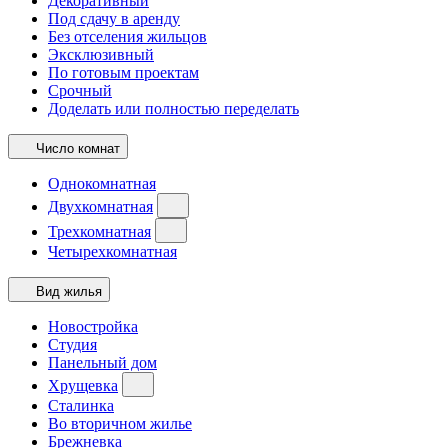
Декоративный
Под сдачу в аренду
Без отселения жильцов
Эксклюзивный
По готовым проектам
Срочный
Доделать или полностью переделать
Число комнат
Однокомнатная
Двухкомнатная
Трехкомнатная
Четырехкомнатная
Вид жилья
Новостройка
Студия
Панельный дом
Хрущевка
Сталинка
Во вторичном жилье
Брежневка