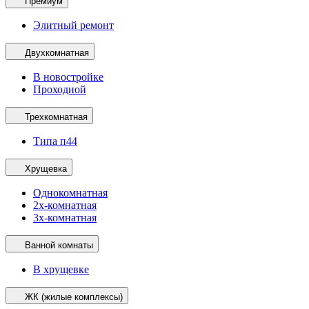
Премиум
Элитный ремонт
Двухкомнатная
В новостройке
Проходной
Трехкомнатная
Типа п44
Хрущевка
Однокомнатная
2х-комнатная
3х-комнатная
Ванной комнаты
В хрущевке
ЖК (жилые комплексы)