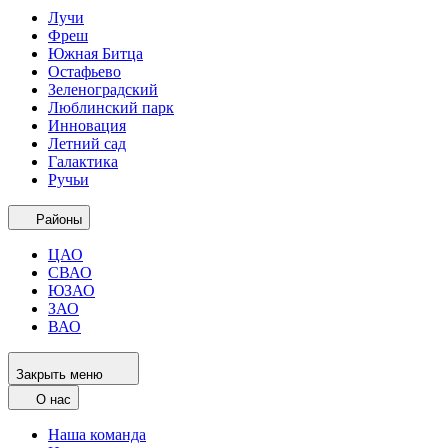
Лучи
Фреш
Южная Битца
Остафьево
Зеленоградский
Люблинский парк
Инновация
Летний сад
Галактика
Ручьи
Районы
ЦАО
СВАО
ЮЗАО
ЗАО
ВАО
Закрыть меню
О нас
Наша команда