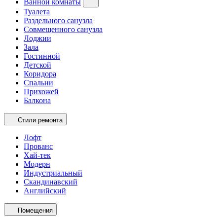
Ванной комнаты
Туалета
Раздельного санузла
Совмещенного санузла
Лоджии
Зала
Гостинной
Детской
Коридора
Спальни
Прихожей
Балкона
Стили ремонта
Лофт
Прованс
Хай-тек
Модерн
Индустриальный
Скандинавский
Английский
Помещения