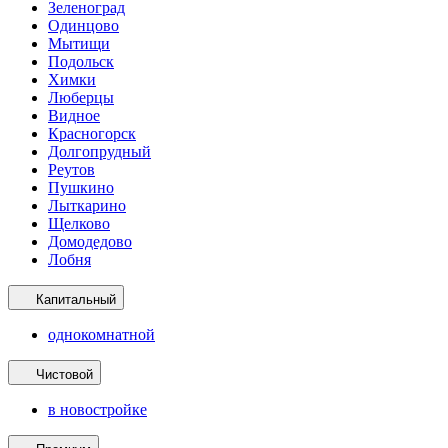
Зеленоград
Одинцово
Мытищи
Подольск
Химки
Люберцы
Видное
Красногорск
Долгопрудный
Реутов
Пушкино
Лыткарино
Щелково
Домодедово
Лобня
Капитальный
однокомнатной
Чистовой
в новостройке