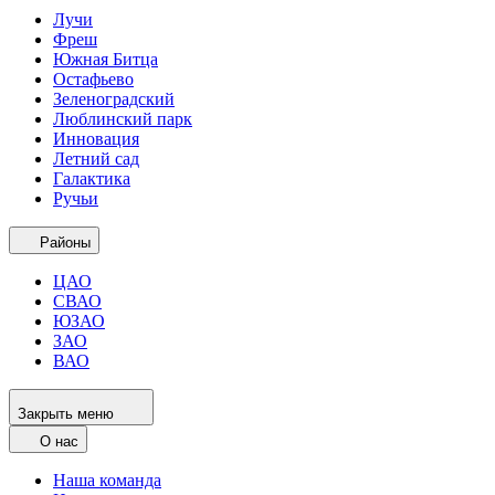
Лучи
Фреш
Южная Битца
Остафьево
Зеленоградский
Люблинский парк
Инновация
Летний сад
Галактика
Ручьи
Районы
ЦАО
СВАО
ЮЗАО
ЗАО
ВАО
Закрыть меню
О нас
Наша команда