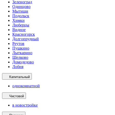
Зеленоград
Одинцово
Мытищи
Подольск
Химки
Люберцы
Видное
Красногорск
Долгопрудный
Реутов
Пушкино
Лыткарино
Щелково
Домодедово
Лобня
Капитальный
однокомнатной
Чистовой
в новостройке