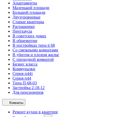
Апартаменты
Маленькой площади
Большой площади
Двухуровневые
Старые квартиры
Распашонки
Пентхаусы
В советских домах
В общежитии
В постройках типа ii 68
Со смежными комнатами
В убитом и плохом жилье
С проходной комнатой
Бизнес класса
Коммуналки
Серия п44т
Серия п44
Типа П-68-03
Застройка 2-18-12
Для пенсионеров
Комнаты
Ремонт кухни в квартире