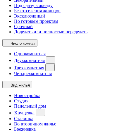
Декоративный
Под сдачу в аренду
Без отселения жильцов
Эксклюзивный
По готовым проектам
Срочный
Доделать или полностью переделать
Число комнат
Однокомнатная
Двухкомнатная
Трехкомнатная
Четырехкомнатная
Вид жилья
Новостройка
Студия
Панельный дом
Хрущевка
Сталинка
Во вторичном жилье
Брежневка