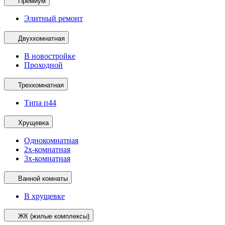
Премиум
Элитный ремонт
Двухкомнатная
В новостройке
Проходной
Трехкомнатная
Типа п44
Хрущевка
Однокомнатная
2х-комнатная
3х-комнатная
Ванной комнаты
В хрущевке
ЖК (жилые комплексы)