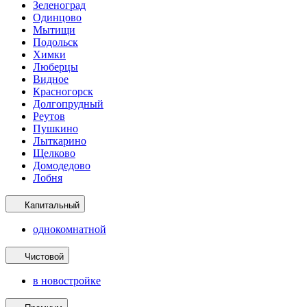
Зеленоград
Одинцово
Мытищи
Подольск
Химки
Люберцы
Видное
Красногорск
Долгопрудный
Реутов
Пушкино
Лыткарино
Щелково
Домодедово
Лобня
Капитальный
однокомнатной
Чистовой
в новостройке