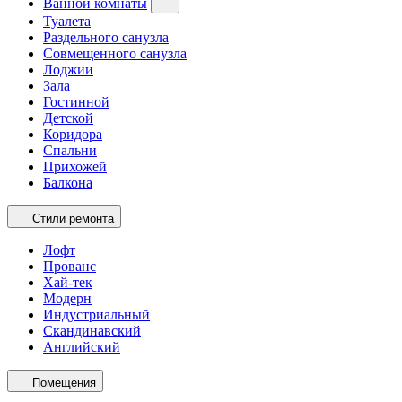
Ванной комнаты
Туалета
Раздельного санузла
Совмещенного санузла
Лоджии
Зала
Гостинной
Детской
Коридора
Спальни
Прихожей
Балкона
Стили ремонта
Лофт
Прованс
Хай-тек
Модерн
Индустриальный
Скандинавский
Английский
Помещения