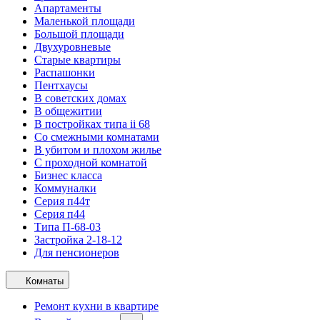
Апартаменты
Маленькой площади
Большой площади
Двухуровневые
Старые квартиры
Распашонки
Пентхаусы
В советских домах
В общежитии
В постройках типа ii 68
Со смежными комнатами
В убитом и плохом жилье
С проходной комнатой
Бизнес класса
Коммуналки
Серия п44т
Серия п44
Типа П-68-03
Застройка 2-18-12
Для пенсионеров
Комнаты
Ремонт кухни в квартире