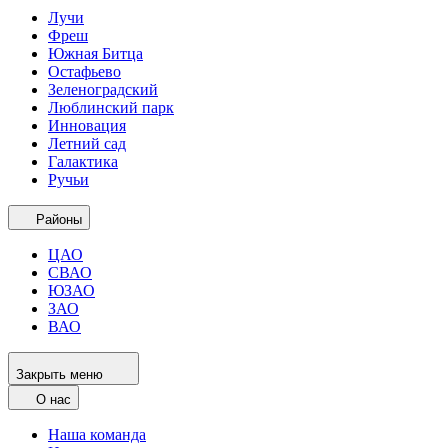
Лучи
Фреш
Южная Битца
Остафьево
Зеленоградский
Люблинский парк
Инновация
Летний сад
Галактика
Ручьи
Районы
ЦАО
СВАО
ЮЗАО
ЗАО
ВАО
Закрыть меню
О нас
Наша команда