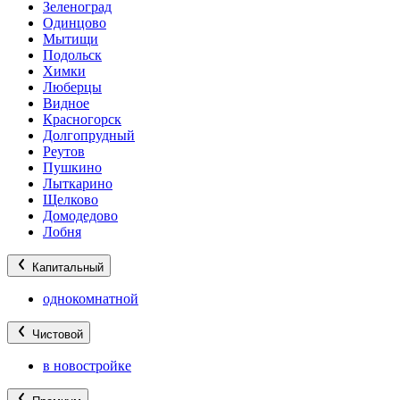
Зеленоград
Одинцово
Мытищи
Подольск
Химки
Люберцы
Видное
Красногорск
Долгопрудный
Реутов
Пушкино
Лыткарино
Щелково
Домодедово
Лобня
Капитальный
однокомнатной
Чистовой
в новостройке