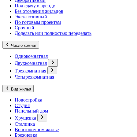
Декоративный
Под сдачу в аренду
Без отселения жильцов
Эксклюзивный
По готовым проектам
Срочный
Доделать или полностью переделать
Число комнат
Однокомнатная
Двухкомнатная
Трехкомнатная
Четырехкомнатная
Вид жилья
Новостройка
Студия
Панельный дом
Хрущевка
Сталинка
Во вторичном жилье
Брежневка