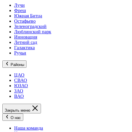
Лучи
Фреш
Южная Битца
Остафьево
Зеленоградский
Люблинский парк
Инновация
Летний сад
Галактика
Ручьи
Районы
ЦАО
СВАО
ЮЗАО
ЗАО
ВАО
Закрыть меню
О нас
Наша команда