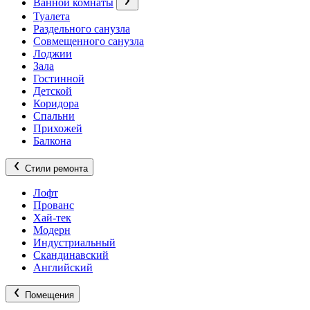
Ванной комнаты
Туалета
Раздельного санузла
Совмещенного санузла
Лоджии
Зала
Гостинной
Детской
Коридора
Спальни
Прихожей
Балкона
Стили ремонта
Лофт
Прованс
Хай-тек
Модерн
Индустриальный
Скандинавский
Английский
Помещения