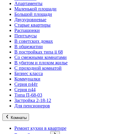
Апартаменты
Маленькой площади
Большой площади
Двухуровневые
Старые квартиры
Распашонки
Пентхаусы
В советских домах
В общежитии
В постройках типа ii 68
Со смежными комнатами
В убитом и плохом жилье
С проходной комнатой
Бизнес класса
Коммуналки
Серия п44т
Серия п44
Типа П-68-03
Застройка 2-18-12
Для пенсионеров
Комнаты
Ремонт кухни в квартире