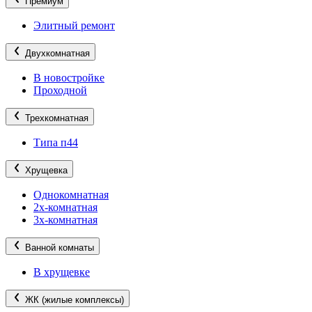
Премиум
Элитный ремонт
Двухкомнатная
В новостройке
Проходной
Трехкомнатная
Типа п44
Хрущевка
Однокомнатная
2х-комнатная
3х-комнатная
Ванной комнаты
В хрущевке
ЖК (жилые комплексы)