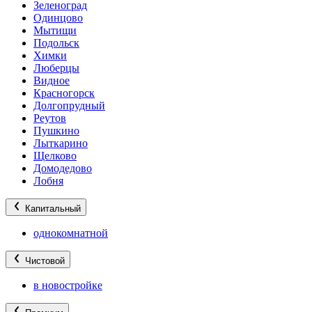
Зеленоград
Одинцово
Мытищи
Подольск
Химки
Люберцы
Видное
Красногорск
Долгопрудный
Реутов
Пушкино
Лыткарино
Щелково
Домодедово
Лобня
Капитальный
однокомнатной
Чистовой
в новостройке