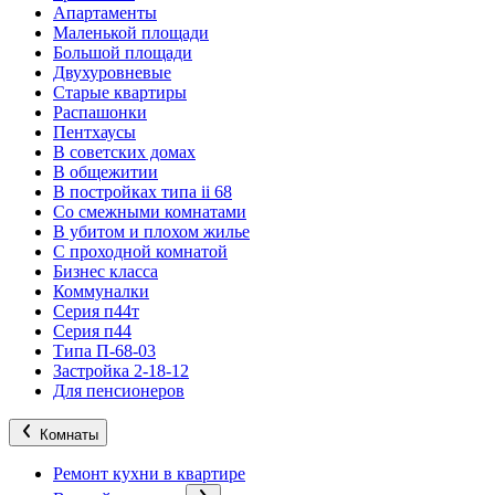
Апартаменты
Маленькой площади
Большой площади
Двухуровневые
Старые квартиры
Распашонки
Пентхаусы
В советских домах
В общежитии
В постройках типа ii 68
Со смежными комнатами
В убитом и плохом жилье
С проходной комнатой
Бизнес класса
Коммуналки
Серия п44т
Серия п44
Типа П-68-03
Застройка 2-18-12
Для пенсионеров
Комнаты
Ремонт кухни в квартире