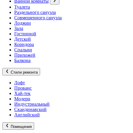
Ванной комнаты
Туалета
Раздельного санузла
Совмещенного санузла
Лоджии
Зала
Гостинной
Детской
Коридора
Спальни
Прихожей
Балкона
Стили ремонта
Лофт
Прованс
Хай-тек
Модерн
Индустриальный
Скандинавский
Английский
Помещения