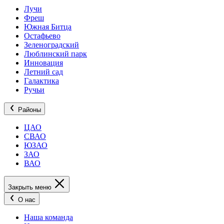
Лучи
Фреш
Южная Битца
Остафьево
Зеленоградский
Люблинский парк
Инновация
Летний сад
Галактика
Ручьи
Районы
ЦАО
СВАО
ЮЗАО
ЗАО
ВАО
Закрыть меню
О нас
Наша команда