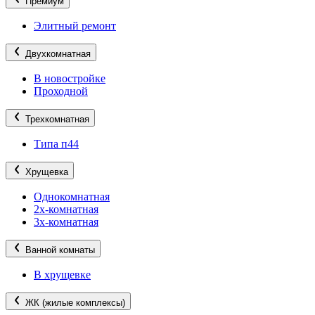
Премиум
Элитный ремонт
Двухкомнатная
В новостройке
Проходной
Трехкомнатная
Типа п44
Хрущевка
Однокомнатная
2х-комнатная
3х-комнатная
Ванной комнаты
В хрущевке
ЖК (жилые комплексы)