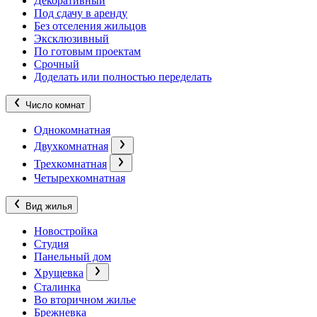
Декоративный
Под сдачу в аренду
Без отселения жильцов
Эксклюзивный
По готовым проектам
Срочный
Доделать или полностью переделать
Число комнат
Однокомнатная
Двухкомнатная
Трехкомнатная
Четырехкомнатная
Вид жилья
Новостройка
Студия
Панельный дом
Хрущевка
Сталинка
Во вторичном жилье
Брежневка