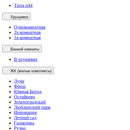
Типа п44
Хрущевка
Однокомнатная
2х-комнатная
3х-комнатная
Ванной комнаты
В хрущевке
ЖК (жилые комплексы)
Лучи
Фреш
Южная Битца
Остафьево
Зеленоградский
Люблинский парк
Инновация
Летний сад
Галактика
Ручьи