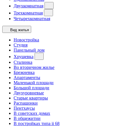
Двухкомнатная
Трехкомнатная
Четырехкомнатная
Вид жилья
Новостройка
Студия
Панельный дом
Хрущевка
Сталинка
Во вторичном жилье
Брежневка
Апартаменты
Маленькой площади
Большой площади
Двухуровневые
Старые квартиры
Распашонки
Пентхаусы
В советских домах
В общежитии
В постройках типа ii 68