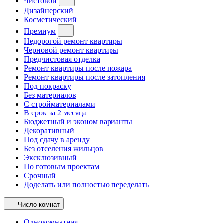
Чистовой
Дизайнерский
Косметический
Премиум
Недорогой ремонт квартиры
Черновой ремонт квартиры
Предчистовая отделка
Ремонт квартиры после пожара
Ремонт квартиры после затопления
Под покраску
Без материалов
С стройматериалами
В срок за 2 месяца
Бюджетный и эконом варианты
Декоративный
Под сдачу в аренду
Без отселения жильцов
Эксклюзивный
По готовым проектам
Срочный
Доделать или полностью переделать
Число комнат
Однокомнатная