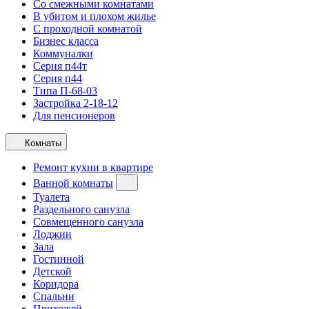
Со смежными комнатами
В убитом и плохом жилье
С проходной комнатой
Бизнес класса
Коммуналки
Серия п44т
Серия п44
Типа П-68-03
Застройка 2-18-12
Для пенсионеров
Комнаты
Ремонт кухни в квартире
Ванной комнаты
Туалета
Раздельного санузла
Совмещенного санузла
Лоджии
Зала
Гостинной
Детской
Коридора
Спальни
Прихожей