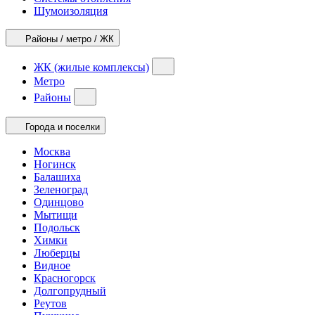
Шумоизоляция
Районы / метро / ЖК
ЖК (жилые комплексы)
Метро
Районы
Города и поселки
Москва
Ногинск
Балашиха
Зеленоград
Одинцово
Мытищи
Подольск
Химки
Люберцы
Видное
Красногорск
Долгопрудный
Реутов