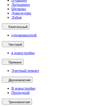
Пушкино
Лыткарино
Щелково
Домодедово
Лобня
Капитальный
однокомнатной
Чистовой
в новостройке
Премиум
Элитный ремонт
Двухкомнатная
В новостройке
Проходной
Трехкомнатная