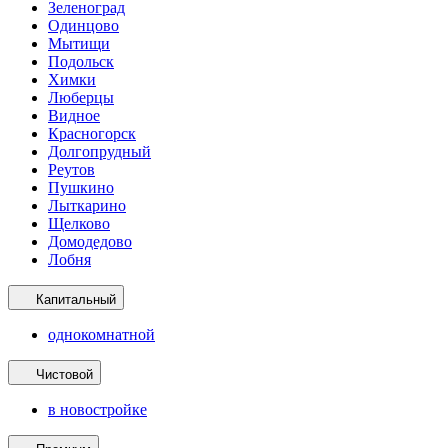
Зеленоград
Одинцово
Мытищи
Подольск
Химки
Люберцы
Видное
Красногорск
Долгопрудный
Реутов
Пушкино
Лыткарино
Щелково
Домодедово
Лобня
Капитальный
однокомнатной
Чистовой
в новостройке