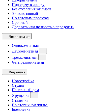
Декоративный
Под сдачу в аренду
Без отселения жильцов
Эксклюзивный
По готовым проектам
Срочный
Доделать или полностью переделать
Число комнат
Однокомнатная
Двухкомнатная
Трехкомнатная
Четырехкомнатная
Вид жилья
Новостройка
Студия
Панельный дом
Хрущевка
Сталинка
Во вторичном жилье
Брежневка