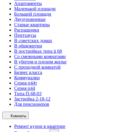
Апартаменты
Маленькой площади
Большой площади
Двухуровневые
Старые квартиры
Распашонки
Пентхаусы
В советских домах
В общежитии
В постройках типа ii 68
Со смежными комнатами
В убитом и плохом жилье
С проходной комнатой
Бизнес класса
Коммуналки
Серия п44т
Серия п44
Типа П-68-03
Застройка 2-18-12
Для пенсионеров
Комнаты
Ремонт кухни в квартире