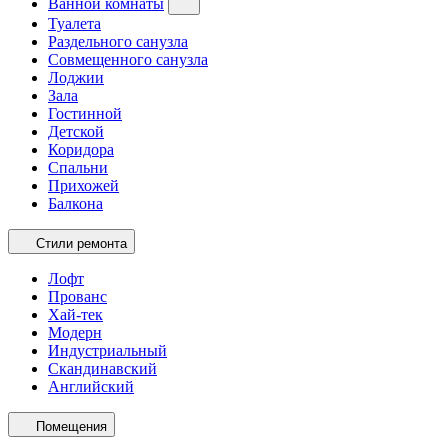
Ванной комнаты
Туалета
Раздельного санузла
Совмещенного санузла
Лоджии
Зала
Гостинной
Детской
Коридора
Спальни
Прихожей
Балкона
Стили ремонта
Лофт
Прованс
Хай-тек
Модерн
Индустриальный
Скандинавский
Английский
Помещения