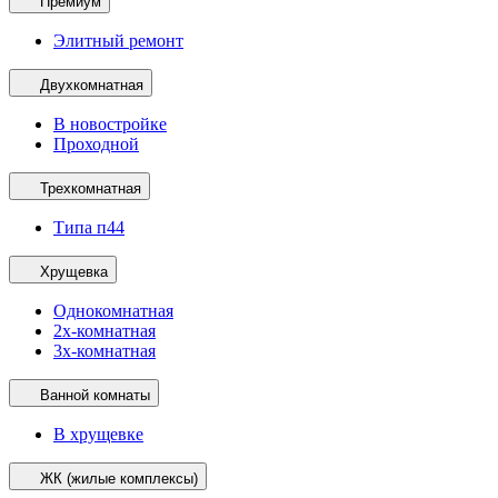
Премиум
Элитный ремонт
Двухкомнатная
В новостройке
Проходной
Трехкомнатная
Типа п44
Хрущевка
Однокомнатная
2х-комнатная
3х-комнатная
Ванной комнаты
В хрущевке
ЖК (жилые комплексы)