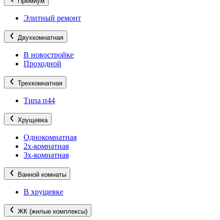
Премиум
Элитный ремонт
Двухкомнатная
В новостройке
Проходной
Трехкомнатная
Типа п44
Хрущевка
Однокомнатная
2х-комнатная
3х-комнатная
Ванной комнаты
В хрущевке
ЖК (жилые комплексы)