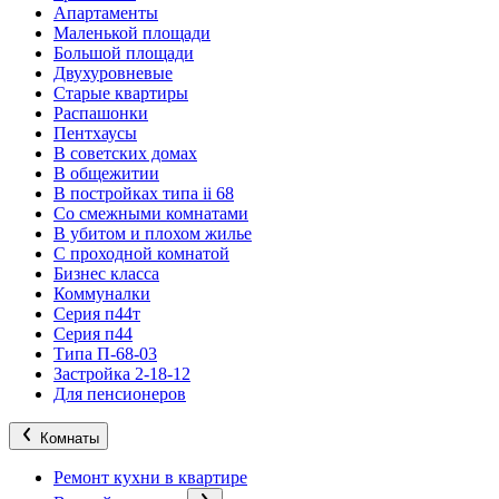
Апартаменты
Маленькой площади
Большой площади
Двухуровневые
Старые квартиры
Распашонки
Пентхаусы
В советских домах
В общежитии
В постройках типа ii 68
Со смежными комнатами
В убитом и плохом жилье
С проходной комнатой
Бизнес класса
Коммуналки
Серия п44т
Серия п44
Типа П-68-03
Застройка 2-18-12
Для пенсионеров
Комнаты
Ремонт кухни в квартире