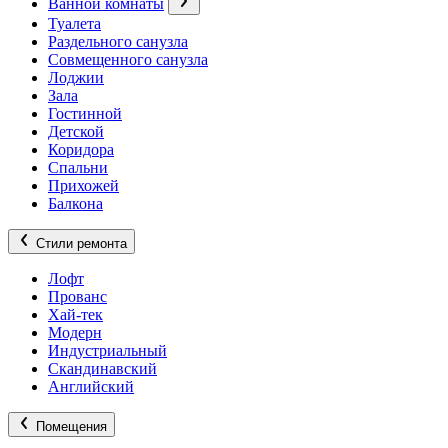
Ванной комнаты
Туалета
Раздельного санузла
Совмещенного санузла
Лоджии
Зала
Гостинной
Детской
Коридора
Спальни
Прихожей
Балкона
Стили ремонта
Лофт
Прованс
Хай-тек
Модерн
Индустриальный
Скандинавский
Английский
Помещения