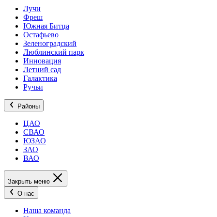
Лучи
Фреш
Южная Битца
Остафьево
Зеленоградский
Люблинский парк
Инновация
Летний сад
Галактика
Ручьи
Районы
ЦАО
СВАО
ЮЗАО
ЗАО
ВАО
Закрыть меню
О нас
Наша команда