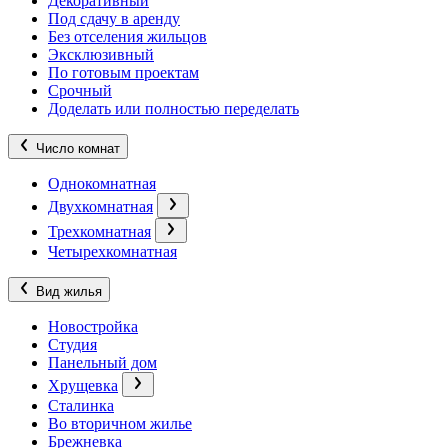
Декоративный
Под сдачу в аренду
Без отселения жильцов
Эксклюзивный
По готовым проектам
Срочный
Доделать или полностью переделать
Число комнат
Однокомнатная
Двухкомнатная
Трехкомнатная
Четырехкомнатная
Вид жилья
Новостройка
Студия
Панельный дом
Хрущевка
Сталинка
Во вторичном жилье
Брежневка