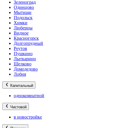
Зеленоград
Одинцово
Мытищи
Подольск
Химки
Люберцы
Видное
Красногорск
Долгопрудный
Реутов
Пушкино
Лыткарино
Щелково
Домодедово
Лобня
Капитальный
однокомнатной
Чистовой
в новостройке