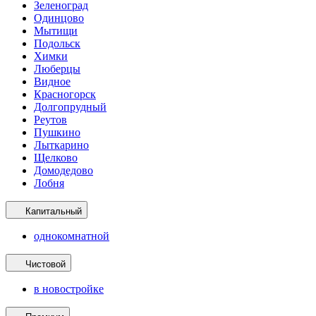
Зеленоград
Одинцово
Мытищи
Подольск
Химки
Люберцы
Видное
Красногорск
Долгопрудный
Реутов
Пушкино
Лыткарино
Щелково
Домодедово
Лобня
Капитальный
однокомнатной
Чистовой
в новостройке