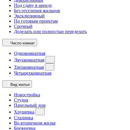
Декоративный
Под сдачу в аренду
Без отселения жильцов
Эксклюзивный
По готовым проектам
Срочный
Доделать или полностью переделать
Число комнат
Однокомнатная
Двухкомнатная
Трехкомнатная
Четырехкомнатная
Вид жилья
Новостройка
Студия
Панельный дом
Хрущевка
Сталинка
Во вторичном жилье
Брежневка