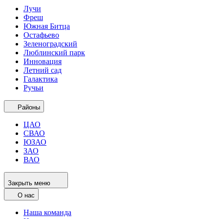
Лучи
Фреш
Южная Битца
Остафьево
Зеленоградский
Люблинский парк
Инновация
Летний сад
Галактика
Ручьи
Районы
ЦАО
СВАО
ЮЗАО
ЗАО
ВАО
Закрыть меню
О нас
Наша команда