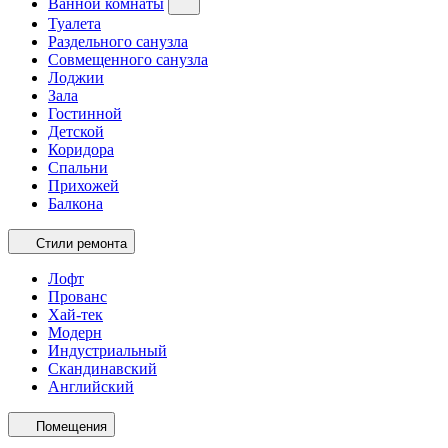
Ванной комнаты
Туалета
Раздельного санузла
Совмещенного санузла
Лоджии
Зала
Гостинной
Детской
Коридора
Спальни
Прихожей
Балкона
Стили ремонта
Лофт
Прованс
Хай-тек
Модерн
Индустриальный
Скандинавский
Английский
Помещения