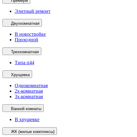
Премиум
Элитный ремонт
Двухкомнатная
В новостройке
Проходной
Трехкомнатная
Типа п44
Хрущевка
Однокомнатная
2х-комнатная
3х-комнатная
Ванной комнаты
В хрущевке
ЖК (жилые комплексы)