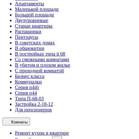
Апартаменты
Маленькой площади
Большой площади
Двухуровневые
Старые квартиры
Распашонки
Пентхаусы
В советских домах
В общежитии
В постройках типа ii 68
Со смежными комнатами
В убитом и плохом жилье
С проходной комнатой
Бизнес класса
Коммуналки
Серия п44т
Серия п44
Типа П-68-03
Застройка 2-18-12
Для пенсионеров
Комнаты
Ремонт кухни в квартире