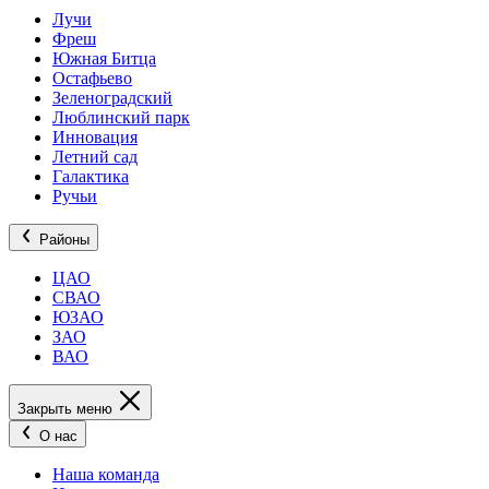
Лучи
Фреш
Южная Битца
Остафьево
Зеленоградский
Люблинский парк
Инновация
Летний сад
Галактика
Ручьи
Районы
ЦАО
СВАО
ЮЗАО
ЗАО
ВАО
Закрыть меню
О нас
Наша команда