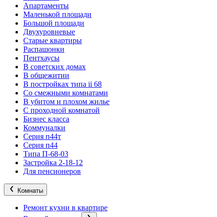
Апартаменты
Маленькой площади
Большой площади
Двухуровневые
Старые квартиры
Распашонки
Пентхаусы
В советских домах
В общежитии
В постройках типа ii 68
Со смежными комнатами
В убитом и плохом жилье
С проходной комнатой
Бизнес класса
Коммуналки
Серия п44т
Серия п44
Типа П-68-03
Застройка 2-18-12
Для пенсионеров
Комнаты
Ремонт кухни в квартире