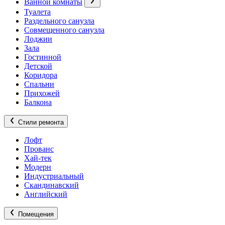
Ванной комнаты
Туалета
Раздельного санузла
Совмещенного санузла
Лоджии
Зала
Гостинной
Детской
Коридора
Спальни
Прихожей
Балкона
Стили ремонта
Лофт
Прованс
Хай-тек
Модерн
Индустриальный
Скандинавский
Английский
Помещения