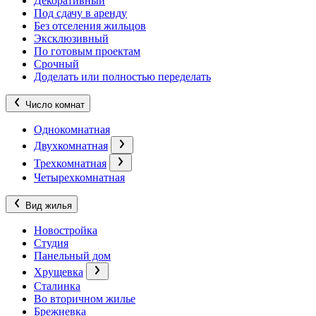
Декоративный
Под сдачу в аренду
Без отселения жильцов
Эксклюзивный
По готовым проектам
Срочный
Доделать или полностью переделать
Число комнат
Однокомнатная
Двухкомнатная
Трехкомнатная
Четырехкомнатная
Вид жилья
Новостройка
Студия
Панельный дом
Хрущевка
Сталинка
Во вторичном жилье
Брежневка