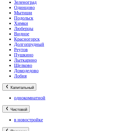
Зеленоград
Одинцово
Мытищи
Подольск
Химки
Люберцы
Видное
Красногорск
Долгопрудный
Реутов
Пушкино
Лыткарино
Щелково
Домодедово
Лобня
Капитальный
однокомнатной
Чистовой
в новостройке