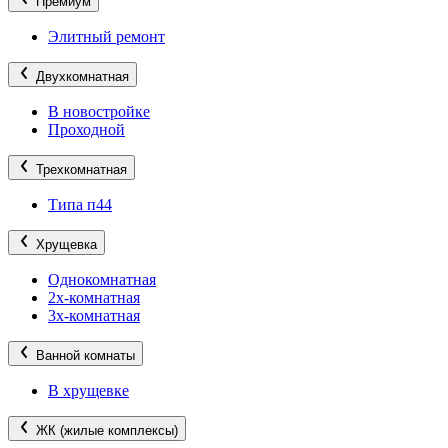
Премиум
Элитный ремонт
Двухкомнатная
В новостройке
Проходной
Трехкомнатная
Типа п44
Хрущевка
Однокомнатная
2х-комнатная
3х-комнатная
Ванной комнаты
В хрущевке
ЖК (жилые комплексы)