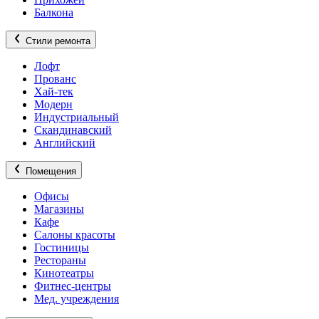
Балкона
Стили ремонта
Лофт
Прованс
Хай-тек
Модерн
Индустриальный
Скандинавский
Английский
Помещения
Офисы
Магазины
Кафе
Салоны красоты
Гостиницы
Рестораны
Кинотеатры
Фитнес-центры
Мед. учреждения