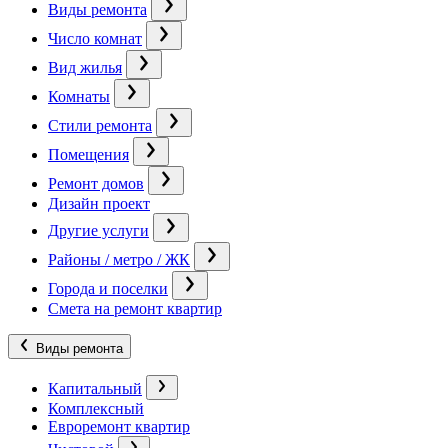
Виды ремонта
Число комнат
Вид жилья
Комнаты
Стили ремонта
Помещения
Ремонт домов
Дизайн проект
Другие услуги
Районы / метро / ЖК
Города и поселки
Смета на ремонт квартир
Виды ремонта
Капитальный
Комплексный
Евроремонт квартир