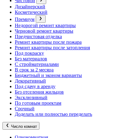
Чистовой
Дизайнерский
Косметический
Премиум
Недорогой ремонт квартиры
Черновой ремонт квартиры
Предчистовая отделка
Ремонт квартиры после пожара
Ремонт квартиры после затопления
Под покраску
Без материалов
С стройматериалами
В срок за 2 месяца
Бюджетный и эконом варианты
Декоративный
Под сдачу в аренду
Без отселения жильцов
Эксклюзивный
По готовым проектам
Срочный
Доделать или полностью переделать
Число комнат
Однокомнатная