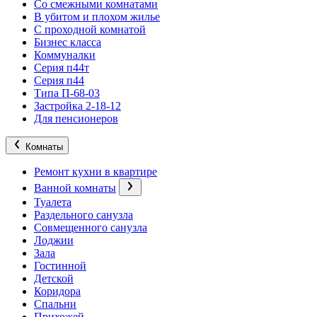
Со смежными комнатами
В убитом и плохом жилье
С проходной комнатой
Бизнес класса
Коммуналки
Серия п44т
Серия п44
Типа П-68-03
Застройка 2-18-12
Для пенсионеров
Комнаты
Ремонт кухни в квартире
Ванной комнаты
Туалета
Раздельного санузла
Совмещенного санузла
Лоджии
Зала
Гостинной
Детской
Коридора
Спальни
Прихожей