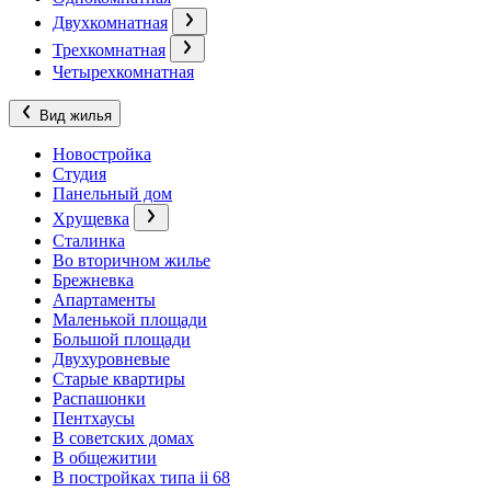
Двухкомнатная
Трехкомнатная
Четырехкомнатная
Вид жилья
Новостройка
Студия
Панельный дом
Хрущевка
Сталинка
Во вторичном жилье
Брежневка
Апартаменты
Маленькой площади
Большой площади
Двухуровневые
Старые квартиры
Распашонки
Пентхаусы
В советских домах
В общежитии
В постройках типа ii 68