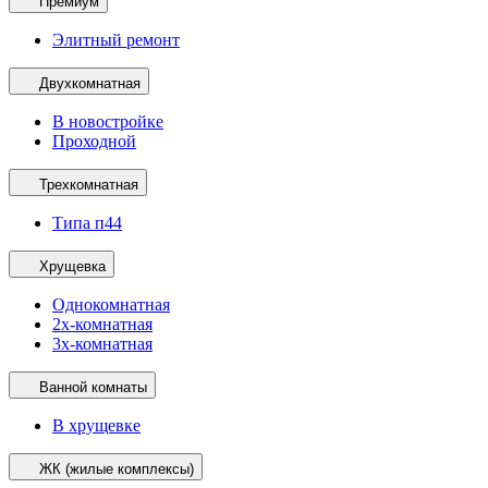
Премиум
Элитный ремонт
Двухкомнатная
В новостройке
Проходной
Трехкомнатная
Типа п44
Хрущевка
Однокомнатная
2х-комнатная
3х-комнатная
Ванной комнаты
В хрущевке
ЖК (жилые комплексы)