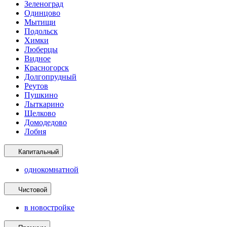
Зеленоград
Одинцово
Мытищи
Подольск
Химки
Люберцы
Видное
Красногорск
Долгопрудный
Реутов
Пушкино
Лыткарино
Щелково
Домодедово
Лобня
Капитальный
однокомнатной
Чистовой
в новостройке