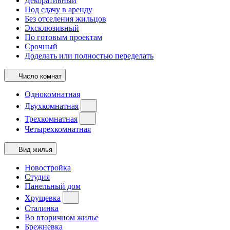
Декоративный
Под сдачу в аренду
Без отселения жильцов
Эксклюзивный
По готовым проектам
Срочный
Доделать или полностью переделать
Число комнат
Однокомнатная
Двухкомнатная
Трехкомнатная
Четырехкомнатная
Вид жилья
Новостройка
Студия
Панельный дом
Хрущевка
Сталинка
Во вторичном жилье
Брежневка