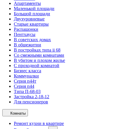
Апартаменты
Маленькой площади
Большой площади
Двухуровневые
Старые квартиры
Распашонки
Пентхаусы
В советских домах
В общежитии
В постройках типа ii 68
Со смежными комнатами
В убитом и плохом жилье
С проходной комнатой
Бизнес класса
Коммуналки
Серия п44т
Серия п44
Типа П-68-03
Застройка 2-18-12
Для пенсионеров
Комнаты
Ремонт кухни в квартире