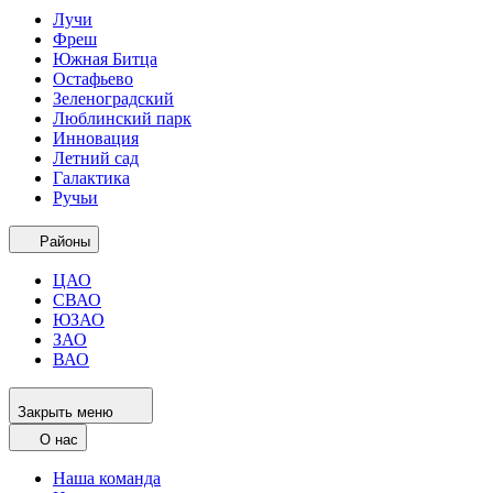
Лучи
Фреш
Южная Битца
Остафьево
Зеленоградский
Люблинский парк
Инновация
Летний сад
Галактика
Ручьи
Районы
ЦАО
СВАО
ЮЗАО
ЗАО
ВАО
Закрыть меню
О нас
Наша команда