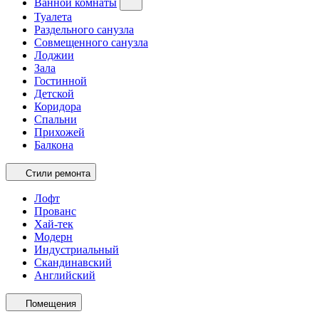
Ванной комнаты
Туалета
Раздельного санузла
Совмещенного санузла
Лоджии
Зала
Гостинной
Детской
Коридора
Спальни
Прихожей
Балкона
Стили ремонта
Лофт
Прованс
Хай-тек
Модерн
Индустриальный
Скандинавский
Английский
Помещения