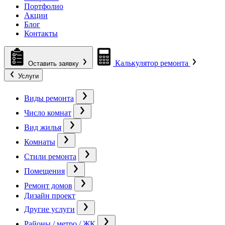
Портфолио
Акции
Блог
Контакты
Калькулятор ремонта
Оставить заявку
Услуги
Виды ремонта
Число комнат
Вид жилья
Комнаты
Стили ремонта
Помещения
Ремонт домов
Дизайн проект
Другие услуги
Районы / метро / ЖК