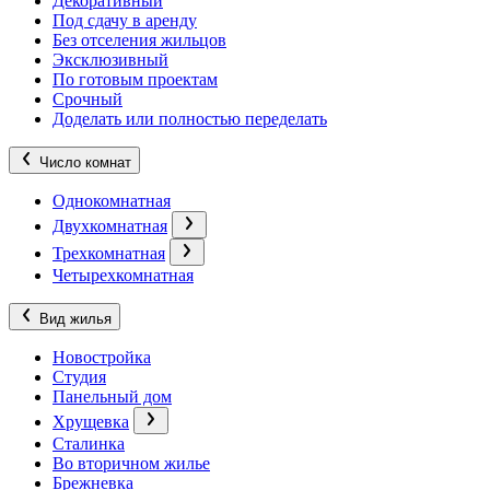
Декоративный
Под сдачу в аренду
Без отселения жильцов
Эксклюзивный
По готовым проектам
Срочный
Доделать или полностью переделать
Число комнат
Однокомнатная
Двухкомнатная
Трехкомнатная
Четырехкомнатная
Вид жилья
Новостройка
Студия
Панельный дом
Хрущевка
Сталинка
Во вторичном жилье
Брежневка