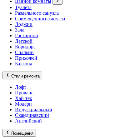
Ванной комнаты
Туалета
Раздельного санузла
Совмещенного санузла
Лоджии
Зала
Гостинной
Детской
Коридора
Спальни
Прихожей
Балкона
Стили ремонта
Лофт
Прованс
Хай-тек
Модерн
Индустриальный
Скандинавский
Английский
Помещения