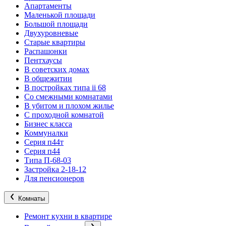
Апартаменты
Маленькой площади
Большой площади
Двухуровневые
Старые квартиры
Распашонки
Пентхаусы
В советских домах
В общежитии
В постройках типа ii 68
Со смежными комнатами
В убитом и плохом жилье
С проходной комнатой
Бизнес класса
Коммуналки
Серия п44т
Серия п44
Типа П-68-03
Застройка 2-18-12
Для пенсионеров
Комнаты
Ремонт кухни в квартире