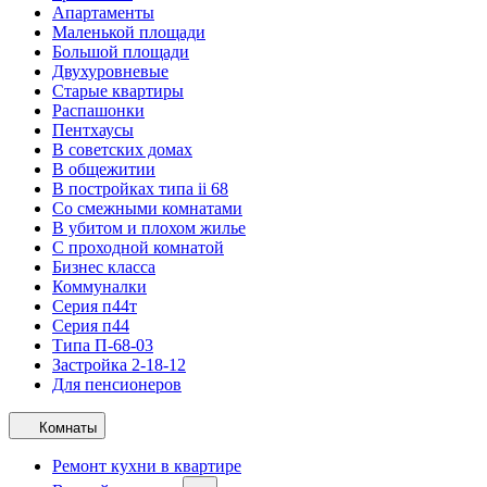
Апартаменты
Маленькой площади
Большой площади
Двухуровневые
Старые квартиры
Распашонки
Пентхаусы
В советских домах
В общежитии
В постройках типа ii 68
Со смежными комнатами
В убитом и плохом жилье
С проходной комнатой
Бизнес класса
Коммуналки
Серия п44т
Серия п44
Типа П-68-03
Застройка 2-18-12
Для пенсионеров
Комнаты
Ремонт кухни в квартире