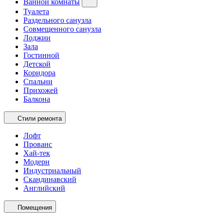
Ванной комнаты
Туалета
Раздельного санузла
Совмещенного санузла
Лоджии
Зала
Гостинной
Детской
Коридора
Спальни
Прихожей
Балкона
Стили ремонта
Лофт
Прованс
Хай-тек
Модерн
Индустриальный
Скандинавский
Английский
Помещения