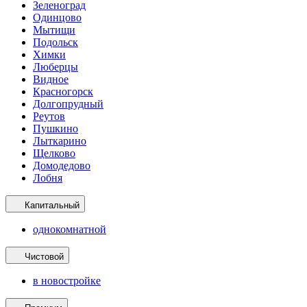
Зеленоград
Одинцово
Мытищи
Подольск
Химки
Люберцы
Видное
Красногорск
Долгопрудный
Реутов
Пушкино
Лыткарино
Щелково
Домодедово
Лобня
Капитальный
однокомнатной
Чистовой
в новостройке