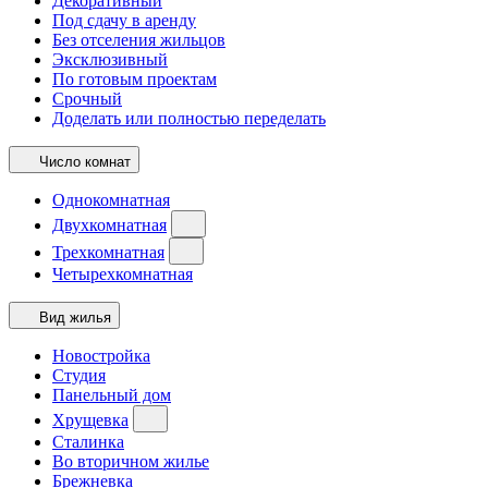
Декоративный
Под сдачу в аренду
Без отселения жильцов
Эксклюзивный
По готовым проектам
Срочный
Доделать или полностью переделать
Число комнат
Однокомнатная
Двухкомнатная
Трехкомнатная
Четырехкомнатная
Вид жилья
Новостройка
Студия
Панельный дом
Хрущевка
Сталинка
Во вторичном жилье
Брежневка