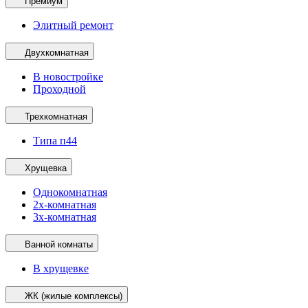
Премиум
Элитный ремонт
Двухкомнатная
В новостройке
Проходной
Трехкомнатная
Типа п44
Хрущевка
Однокомнатная
2х-комнатная
3х-комнатная
Ванной комнаты
В хрущевке
ЖК (жилые комплексы)