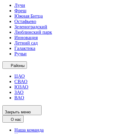
Лучи
Фреш
Южная Битца
Остафьево
Зеленоградский
Люблинский парк
Инновация
Летний сад
Галактика
Ручьи
Районы
ЦАО
СВАО
ЮЗАО
ЗАО
ВАО
Закрыть меню
О нас
Наша команда