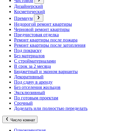
Чистовой
Дизайнерский
Косметический
Премиум
Недорогой ремонт квартиры
Черновой ремонт квартиры
Предчистовая отделка
Ремонт квартиры после пожара
Ремонт квартиры после затопления
Под покраску
Без материалов
С стройматериалами
В срок за 2 месяца
Бюджетный и эконом варианты
Декоративный
Под сдачу в аренду
Без отселения жильцов
Эксклюзивный
По готовым проектам
Срочный
Доделать или полностью переделать
Число комнат
Однокомнатная