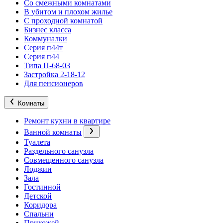
Со смежными комнатами
В убитом и плохом жилье
С проходной комнатой
Бизнес класса
Коммуналки
Серия п44т
Серия п44
Типа П-68-03
Застройка 2-18-12
Для пенсионеров
Комнаты
Ремонт кухни в квартире
Ванной комнаты
Туалета
Раздельного санузла
Совмещенного санузла
Лоджии
Зала
Гостинной
Детской
Коридора
Спальни
Прихожей