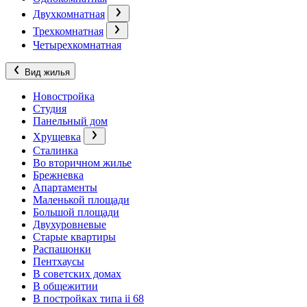
Двухкомнатная
Трехкомнатная
Четырехкомнатная
Вид жилья
Новостройка
Студия
Панельный дом
Хрущевка
Сталинка
Во вторичном жилье
Брежневка
Апартаменты
Маленькой площади
Большой площади
Двухуровневые
Старые квартиры
Распашонки
Пентхаусы
В советских домах
В общежитии
В постройках типа ii 68