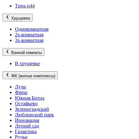
Типа п44
Хрущевка
Однокомнатная
2х-комнатная
3х-комнатная
Ванной комнаты
В хрущевке
ЖК (жилые комплексы)
Лучи
Фреш
Южная Битца
Остафьево
Зеленоградский
Люблинский парк
Инновация
Летний сад
Галактика
Ручьи