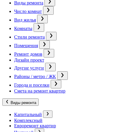
Виды ремонта
Число комнат
Вид жилья
Комнаты
Стили ремонта
Помещения
Ремонт домов
Дизайн проект
Другие услуги
Районы / метро / ЖК
Города и поселки
Смета на ремонт квартир
Виды ремонта
Капитальный
Комплексный
Евроремонт квартир