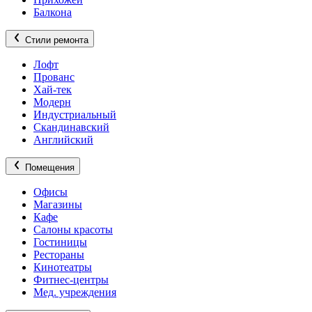
Балкона
Стили ремонта
Лофт
Прованс
Хай-тек
Модерн
Индустриальный
Скандинавский
Английский
Помещения
Офисы
Магазины
Кафе
Салоны красоты
Гостиницы
Рестораны
Кинотеатры
Фитнес-центры
Мед. учреждения