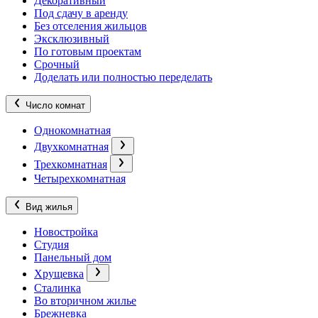
Декоративный
Под сдачу в аренду
Без отселения жильцов
Эксклюзивный
По готовым проектам
Срочный
Доделать или полностью переделать
Число комнат
Однокомнатная
Двухкомнатная
Трехкомнатная
Четырехкомнатная
Вид жилья
Новостройка
Студия
Панельный дом
Хрущевка
Сталинка
Во вторичном жилье
Брежневка