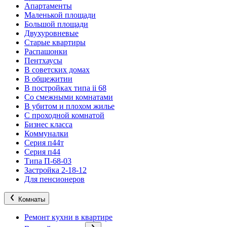
Апартаменты
Маленькой площади
Большой площади
Двухуровневые
Старые квартиры
Распашонки
Пентхаусы
В советских домах
В общежитии
В постройках типа ii 68
Со смежными комнатами
В убитом и плохом жилье
С проходной комнатой
Бизнес класса
Коммуналки
Серия п44т
Серия п44
Типа П-68-03
Застройка 2-18-12
Для пенсионеров
Комнаты
Ремонт кухни в квартире