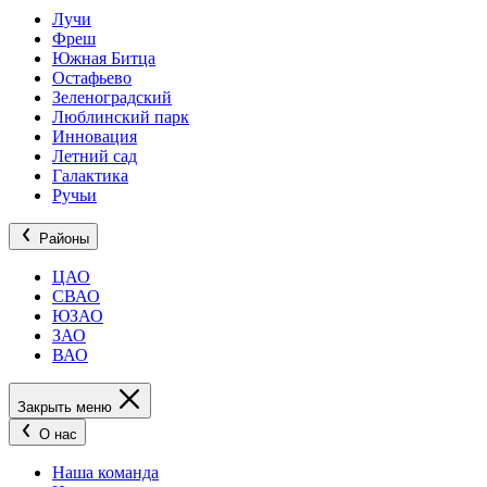
Лучи
Фреш
Южная Битца
Остафьево
Зеленоградский
Люблинский парк
Инновация
Летний сад
Галактика
Ручьи
Районы
ЦАО
СВАО
ЮЗАО
ЗАО
ВАО
Закрыть меню
О нас
Наша команда