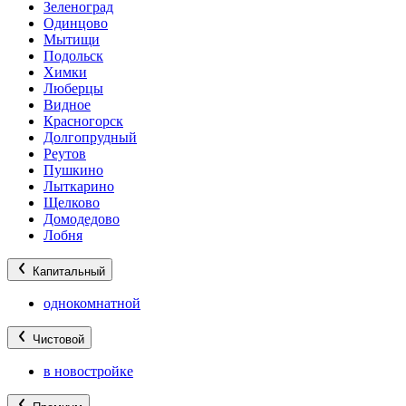
Зеленоград
Одинцово
Мытищи
Подольск
Химки
Люберцы
Видное
Красногорск
Долгопрудный
Реутов
Пушкино
Лыткарино
Щелково
Домодедово
Лобня
Капитальный
однокомнатной
Чистовой
в новостройке