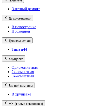
Премиум
Элитный ремонт
Двухкомнатная
В новостройке
Проходной
Трехкомнатная
Типа п44
Хрущевка
Однокомнатная
2х-комнатная
3х-комнатная
Ванной комнаты
В хрущевке
ЖК (жилые комплексы)