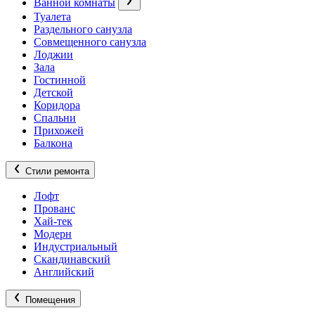
Ванной комнаты
Туалета
Раздельного санузла
Совмещенного санузла
Лоджии
Зала
Гостинной
Детской
Коридора
Спальни
Прихожей
Балкона
Стили ремонта
Лофт
Прованс
Хай-тек
Модерн
Индустриальный
Скандинавский
Английский
Помещения