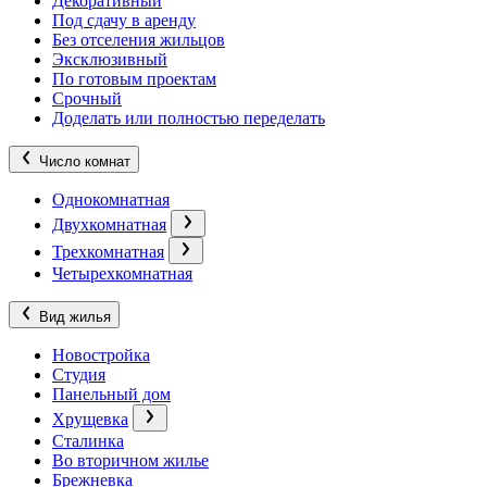
Декоративный
Под сдачу в аренду
Без отселения жильцов
Эксклюзивный
По готовым проектам
Срочный
Доделать или полностью переделать
Число комнат
Однокомнатная
Двухкомнатная
Трехкомнатная
Четырехкомнатная
Вид жилья
Новостройка
Студия
Панельный дом
Хрущевка
Сталинка
Во вторичном жилье
Брежневка