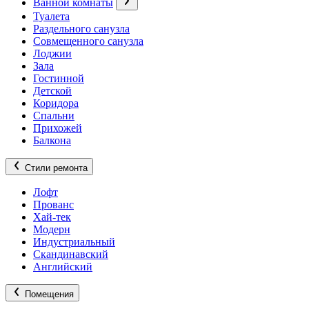
Ванной комнаты
Туалета
Раздельного санузла
Совмещенного санузла
Лоджии
Зала
Гостинной
Детской
Коридора
Спальни
Прихожей
Балкона
Стили ремонта
Лофт
Прованс
Хай-тек
Модерн
Индустриальный
Скандинавский
Английский
Помещения