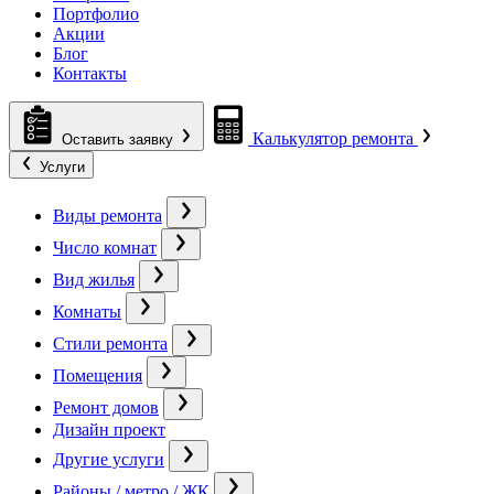
Портфолио
Акции
Блог
Контакты
Калькулятор ремонта
Оставить заявку
Услуги
Виды ремонта
Число комнат
Вид жилья
Комнаты
Стили ремонта
Помещения
Ремонт домов
Дизайн проект
Другие услуги
Районы / метро / ЖК