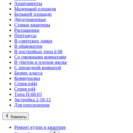
Апартаменты
Маленькой площади
Большой площади
Двухуровневые
Старые квартиры
Распашонки
Пентхаусы
В советских домах
В общежитии
В постройках типа ii 68
Со смежными комнатами
В убитом и плохом жилье
С проходной комнатой
Бизнес класса
Коммуналки
Серия п44т
Серия п44
Типа П-68-03
Застройка 2-18-12
Для пенсионеров
Комнаты
Ремонт кухни в квартире