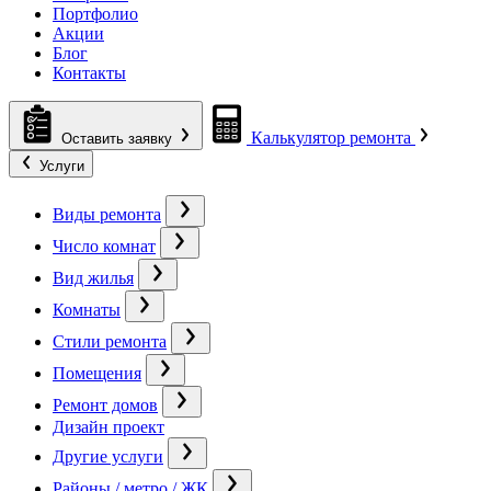
Портфолио
Акции
Блог
Контакты
Калькулятор ремонта
Оставить заявку
Услуги
Виды ремонта
Число комнат
Вид жилья
Комнаты
Стили ремонта
Помещения
Ремонт домов
Дизайн проект
Другие услуги
Районы / метро / ЖК