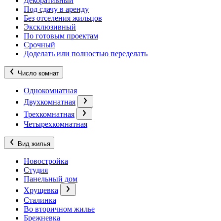
Декоративный
Под сдачу в аренду
Без отселения жильцов
Эксклюзивный
По готовым проектам
Срочный
Доделать или полностью переделать
Число комнат
Однокомнатная
Двухкомнатная
Трехкомнатная
Четырехкомнатная
Вид жилья
Новостройка
Студия
Панельный дом
Хрущевка
Сталинка
Во вторичном жилье
Брежневка