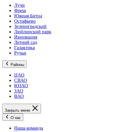
Лучи
Фреш
Южная Битца
Остафьево
Зеленоградский
Люблинский парк
Инновация
Летний сад
Галактика
Ручьи
Районы
ЦАО
СВАО
ЮЗАО
ЗАО
ВАО
Закрыть меню
О нас
Наша команда