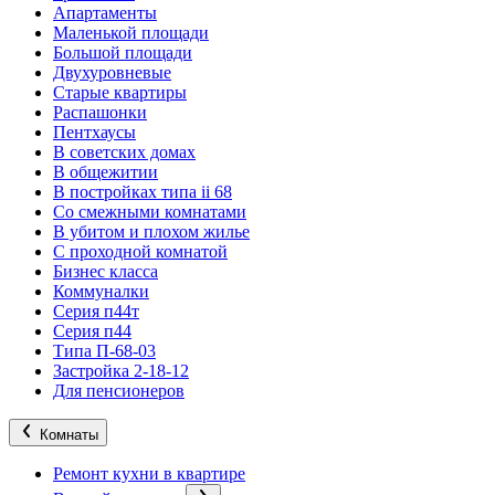
Апартаменты
Маленькой площади
Большой площади
Двухуровневые
Старые квартиры
Распашонки
Пентхаусы
В советских домах
В общежитии
В постройках типа ii 68
Со смежными комнатами
В убитом и плохом жилье
С проходной комнатой
Бизнес класса
Коммуналки
Серия п44т
Серия п44
Типа П-68-03
Застройка 2-18-12
Для пенсионеров
Комнаты
Ремонт кухни в квартире