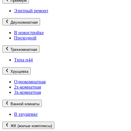
Премиум
Элитный ремонт
Двухкомнатная
В новостройке
Проходной
Трехкомнатная
Типа п44
Хрущевка
Однокомнатная
2х-комнатная
3х-комнатная
Ванной комнаты
В хрущевке
ЖК (жилые комплексы)