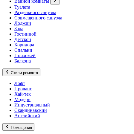
Ванной комнаты
Туалета
Раздельного санузла
Совмещенного санузла
Лоджии
Зала
Гостинной
Детской
Коридора
Спальни
Прихожей
Балкона
Стили ремонта
Лофт
Прованс
Хай-тек
Модерн
Индустриальный
Скандинавский
Английский
Помещения