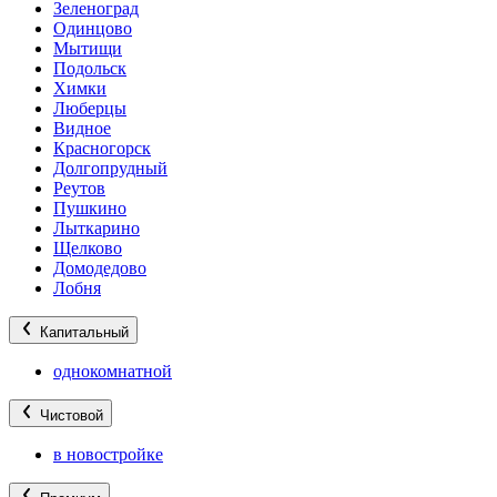
Зеленоград
Одинцово
Мытищи
Подольск
Химки
Люберцы
Видное
Красногорск
Долгопрудный
Реутов
Пушкино
Лыткарино
Щелково
Домодедово
Лобня
Капитальный
однокомнатной
Чистовой
в новостройке