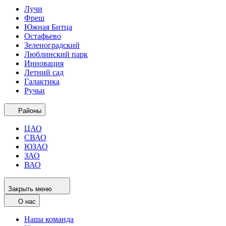
Лучи
Фреш
Южная Битца
Остафьево
Зеленоградский
Люблинский парк
Инновация
Летний сад
Галактика
Ручьи
Районы
ЦАО
СВАО
ЮЗАО
ЗАО
ВАО
Закрыть меню
О нас
Наша команда