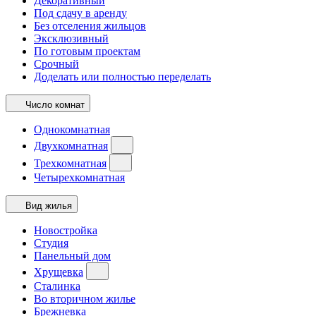
Декоративный
Под сдачу в аренду
Без отселения жильцов
Эксклюзивный
По готовым проектам
Срочный
Доделать или полностью переделать
Число комнат
Однокомнатная
Двухкомнатная
Трехкомнатная
Четырехкомнатная
Вид жилья
Новостройка
Студия
Панельный дом
Хрущевка
Сталинка
Во вторичном жилье
Брежневка