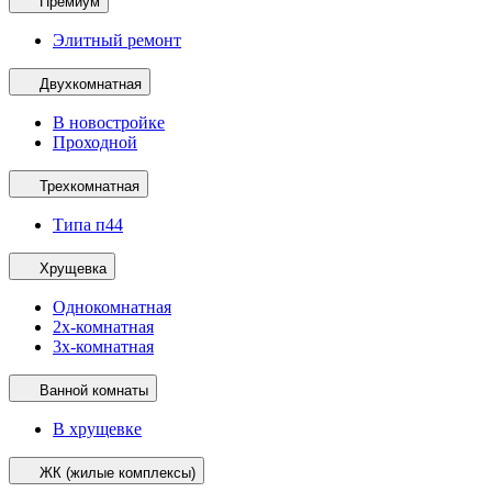
Премиум
Элитный ремонт
Двухкомнатная
В новостройке
Проходной
Трехкомнатная
Типа п44
Хрущевка
Однокомнатная
2х-комнатная
3х-комнатная
Ванной комнаты
В хрущевке
ЖК (жилые комплексы)