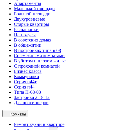
Апартаменты
Маленькой площади
Большой площади
Двухуровневые
Старые квартиры
Распашонки
Пентхаусы
В советских домах
В общежитии
В постройках типа ii 68
Со смежными комнатами
В убитом и плохом жилье
С проходной комнатой
Бизнес класса
Коммуналки
Серия п44т
Серия п44
Типа П-68-03
Застройка 2-18-12
Для пенсионеров
Комнаты
Ремонт кухни в квартире