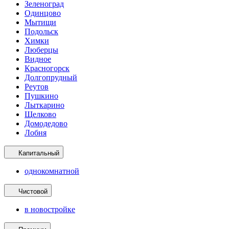
Зеленоград
Одинцово
Мытищи
Подольск
Химки
Люберцы
Видное
Красногорск
Долгопрудный
Реутов
Пушкино
Лыткарино
Щелково
Домодедово
Лобня
Капитальный
однокомнатной
Чистовой
в новостройке