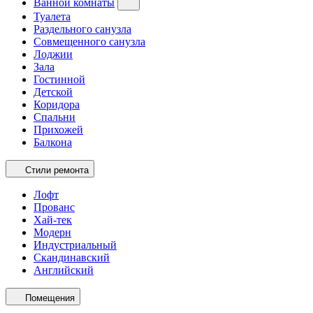
Ванной комнаты
Туалета
Раздельного санузла
Совмещенного санузла
Лоджии
Зала
Гостинной
Детской
Коридора
Спальни
Прихожей
Балкона
Стили ремонта
Лофт
Прованс
Хай-тек
Модерн
Индустриальный
Скандинавский
Английский
Помещения