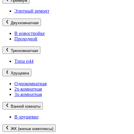
Премиум
Элитный ремонт
Двухкомнатная
В новостройке
Проходной
Трехкомнатная
Типа п44
Хрущевка
Однокомнатная
2х-комнатная
3х-комнатная
Ванной комнаты
В хрущевке
ЖК (жилые комплексы)