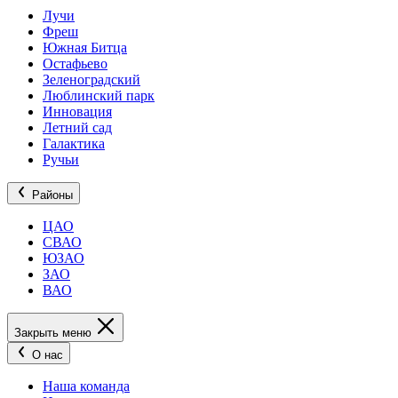
Лучи
Фреш
Южная Битца
Остафьево
Зеленоградский
Люблинский парк
Инновация
Летний сад
Галактика
Ручьи
Районы
ЦАО
СВАО
ЮЗАО
ЗАО
ВАО
Закрыть меню
О нас
Наша команда