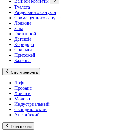
Ванной комнаты
Туалета
Раздельного санузла
Совмещенного санузла
Лоджии
Зала
Гостинной
Детской
Коридора
Спальни
Прихожей
Балкона
Стили ремонта
Лофт
Прованс
Хай-тек
Модерн
Индустриальный
Скандинавский
Английский
Помещения