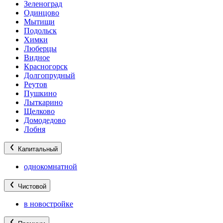
Зеленоград
Одинцово
Мытищи
Подольск
Химки
Люберцы
Видное
Красногорск
Долгопрудный
Реутов
Пушкино
Лыткарино
Щелково
Домодедово
Лобня
Капитальный
однокомнатной
Чистовой
в новостройке