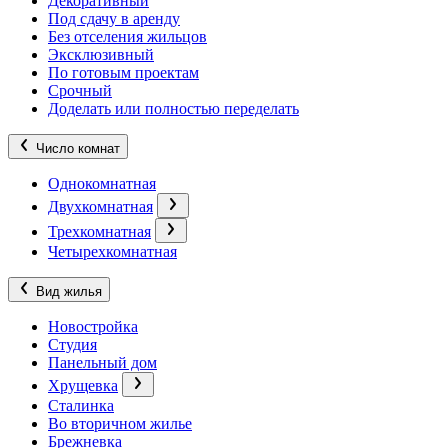
Декоративный
Под сдачу в аренду
Без отселения жильцов
Эксклюзивный
По готовым проектам
Срочный
Доделать или полностью переделать
Число комнат
Однокомнатная
Двухкомнатная
Трехкомнатная
Четырехкомнатная
Вид жилья
Новостройка
Студия
Панельный дом
Хрущевка
Сталинка
Во вторичном жилье
Брежневка