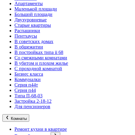
Апартаменты
Маленькой площади
Большой площади
Двухуровневые
Старые квартиры
Распашонки
Пентхаусы
В советских домах
В общежитии
В постройках типа ii 68
Со смежными комнатами
В убитом и плохом жилье
С проходной комнатой
Бизнес класса
Коммуналки
Серия п44т
Серия п44
Типа П-68-03
Застройка 2-18-12
Для пенсионеров
Комнаты
Ремонт кухни в квартире