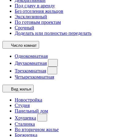
Декоративный
Под сдачу в аренду
Без отселения жильцов
Эксклюзивный
По готовым проектам
Срочный
Доделать или полностью переделать
Число комнат
Однокомнатная
Двухкомнатная
Трехкомнатная
Четырехкомнатная
Вид жилья
Новостройка
Студия
Панельный дом
Хрущевка
Сталинка
Во вторичном жилье
Брежневка