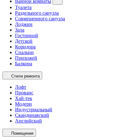
Ванной комнаты
Туалета
Раздельного санузла
Совмещенного санузла
Лоджии
Зала
Гостинной
Детской
Коридора
Спальни
Прихожей
Балкона
Стили ремонта
Лофт
Прованс
Хай-тек
Модерн
Индустриальный
Скандинавский
Английский
Помещения