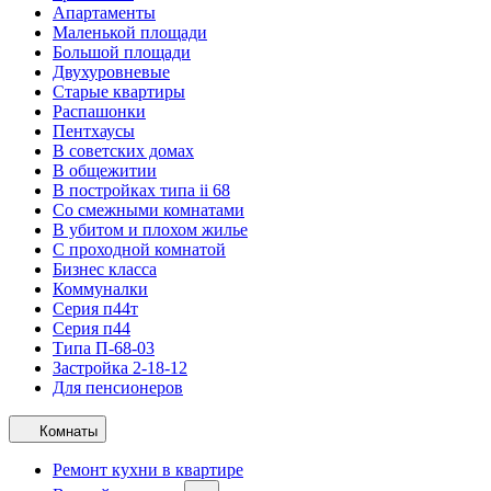
Апартаменты
Маленькой площади
Большой площади
Двухуровневые
Старые квартиры
Распашонки
Пентхаусы
В советских домах
В общежитии
В постройках типа ii 68
Со смежными комнатами
В убитом и плохом жилье
С проходной комнатой
Бизнес класса
Коммуналки
Серия п44т
Серия п44
Типа П-68-03
Застройка 2-18-12
Для пенсионеров
Комнаты
Ремонт кухни в квартире