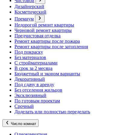
Чистовой
Дизайнерский
Косметический
Премиум
Недорогой ремонт квартиры
Черновой ремонт квартиры
Предчистовая отделка
Ремонт квартиры после пожара
Ремонт квартиры после затопления
Под покраску
Без материалов
С стройматериалами
В срок за 2 месяца
Бюджетный и эконом варианты
Декоративный
Под сдачу в аренду
Без отселения жильцов
Эксклюзивный
По готовым проектам
Срочный
Доделать или полностью переделать
Число комнат
Однокомнатная