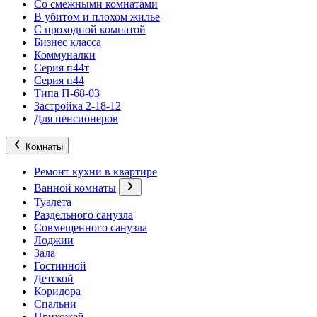
Со смежными комнатами
В убитом и плохом жилье
С проходной комнатой
Бизнес класса
Коммуналки
Серия п44т
Серия п44
Типа П-68-03
Застройка 2-18-12
Для пенсионеров
Комнаты
Ремонт кухни в квартире
Ванной комнаты
Туалета
Раздельного санузла
Совмещенного санузла
Лоджии
Зала
Гостинной
Детской
Коридора
Спальни
Прихожей