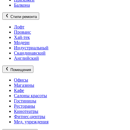
Балкона
Стили ремонта
Лофт
Прованс
Хай-тек
Модерн
Индустриальный
Скандинавский
Английский
Помещения
Офисы
Магазины
Кафе
Салоны красоты
Гостиницы
Рестораны
Кинотеатры
Фитнес-центры
Мед. учреждения