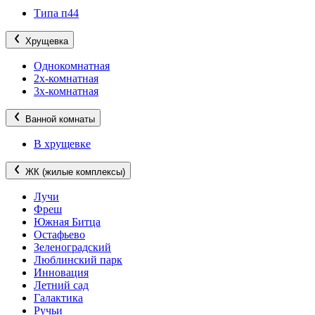
Типа п44
Хрущевка
Однокомнатная
2х-комнатная
3х-комнатная
Ванной комнаты
В хрущевке
ЖК (жилые комплексы)
Лучи
Фреш
Южная Битца
Остафьево
Зеленоградский
Люблинский парк
Инновация
Летний сад
Галактика
Ручьи