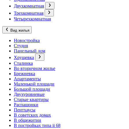
Двухкомнатная
Трехкомнатная
Четырехкомнатная
Вид жилья
Новостройка
Студия
Панельный дом
Хрущевка
Сталинка
Во вторичном жилье
Брежневка
Апартаменты
Маленькой площади
Большой площади
Двухуровневые
Старые квартиры
Распашонки
Пентхаусы
В советских домах
В общежитии
В постройках типа ii 68