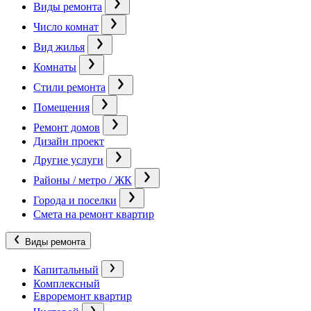
Виды ремонта
Число комнат
Вид жилья
Комнаты
Стили ремонта
Помещения
Ремонт домов
Дизайн проект
Другие услуги
Районы / метро / ЖК
Города и поселки
Смета на ремонт квартир
Виды ремонта
Капитальный
Комплексный
Евроремонт квартир