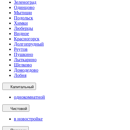
Зеленоград
Одинцово
Мытищи
Подольск
Химки
Люберцы
Видное
Красногорск
Долгопрудный
Реутов
Пушкино
Лыткарино
Щелково
Домодедово
Лобня
Капитальный
однокомнатной
Чистовой
в новостройке