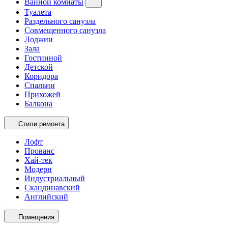
Ванной комнаты
Туалета
Раздельного санузла
Совмещенного санузла
Лоджии
Зала
Гостинной
Детской
Коридора
Спальни
Прихожей
Балкона
Стили ремонта
Лофт
Прованс
Хай-тек
Модерн
Индустриальный
Скандинавский
Английский
Помещения