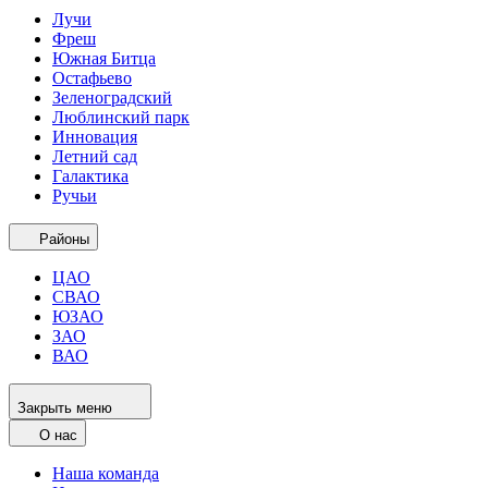
Лучи
Фреш
Южная Битца
Остафьево
Зеленоградский
Люблинский парк
Инновация
Летний сад
Галактика
Ручьи
Районы
ЦАО
СВАО
ЮЗАО
ЗАО
ВАО
Закрыть меню
О нас
Наша команда