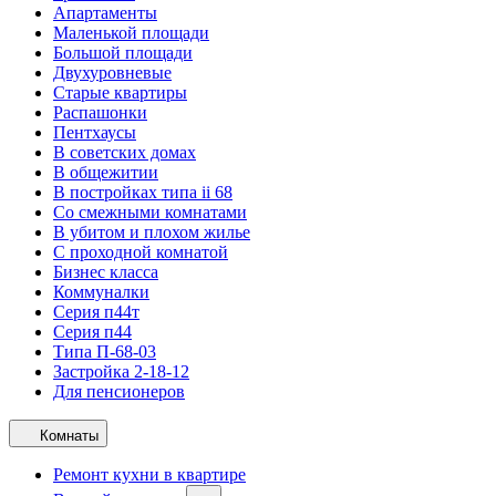
Апартаменты
Маленькой площади
Большой площади
Двухуровневые
Старые квартиры
Распашонки
Пентхаусы
В советских домах
В общежитии
В постройках типа ii 68
Со смежными комнатами
В убитом и плохом жилье
С проходной комнатой
Бизнес класса
Коммуналки
Серия п44т
Серия п44
Типа П-68-03
Застройка 2-18-12
Для пенсионеров
Комнаты
Ремонт кухни в квартире