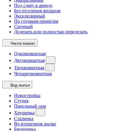
Декоративный
Под сдачу в аренду
Без отселения жильцов
Эксклюзивный
По готовым проектам
Срочный
Доделать или полностью переделать
Число комнат
Однокомнатная
Двухкомнатная
Трехкомнатная
Четырехкомнатная
Вид жилья
Новостройка
Студия
Панельный дом
Хрущевка
Сталинка
Во вторичном жилье
Брежневка