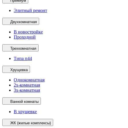
Премиум
Элитный ремонт
Двухкомнатная
В новостройке
Проходной
Трехкомнатная
Типа п44
Хрущевка
Однокомнатная
2х-комнатная
3х-комнатная
Ванной комнаты
В хрущевке
ЖК (жилые комплексы)