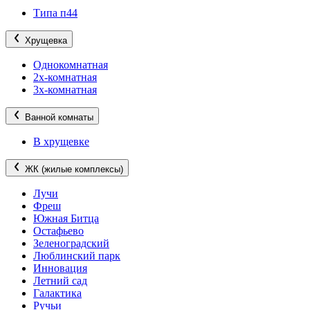
Типа п44
Хрущевка
Однокомнатная
2х-комнатная
3х-комнатная
Ванной комнаты
В хрущевке
ЖК (жилые комплексы)
Лучи
Фреш
Южная Битца
Остафьево
Зеленоградский
Люблинский парк
Инновация
Летний сад
Галактика
Ручьи