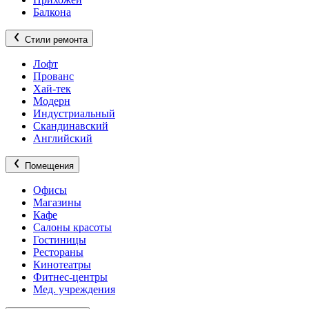
Балкона
Стили ремонта
Лофт
Прованс
Хай-тек
Модерн
Индустриальный
Скандинавский
Английский
Помещения
Офисы
Магазины
Кафе
Салоны красоты
Гостиницы
Рестораны
Кинотеатры
Фитнес-центры
Мед. учреждения