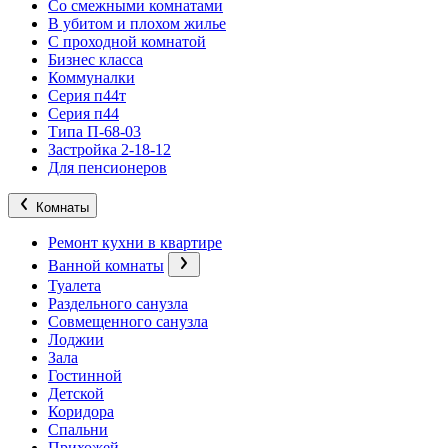
Со смежными комнатами
В убитом и плохом жилье
С проходной комнатой
Бизнес класса
Коммуналки
Серия п44т
Серия п44
Типа П-68-03
Застройка 2-18-12
Для пенсионеров
Комнаты
Ремонт кухни в квартире
Ванной комнаты
Туалета
Раздельного санузла
Совмещенного санузла
Лоджии
Зала
Гостинной
Детской
Коридора
Спальни
Прихожей