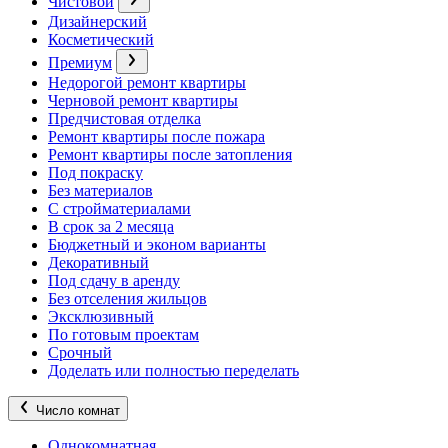
Чистовой
Дизайнерский
Косметический
Премиум
Недорогой ремонт квартиры
Черновой ремонт квартиры
Предчистовая отделка
Ремонт квартиры после пожара
Ремонт квартиры после затопления
Под покраску
Без материалов
С стройматериалами
В срок за 2 месяца
Бюджетный и эконом варианты
Декоративный
Под сдачу в аренду
Без отселения жильцов
Эксклюзивный
По готовым проектам
Срочный
Доделать или полностью переделать
Число комнат
Однокомнатная