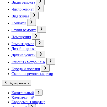
Виды ремонта
Число комнат
Вид жилья
Комнаты
Стили ремонта
Помещения
Ремонт домов
Дизайн проект
Другие услуги
Районы / метро / ЖК
Города и поселки
Смета на ремонт квартир
Виды ремонта
Капитальный
Комплексный
Евроремонт квартир