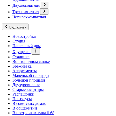
Двухкомнатная
Трехкомнатная
Четырехкомнатная
Вид жилья
Новостройка
Студия
Панельный дом
Хрущевка
Сталинка
Во вторичном жилье
Брежневка
Апартаменты
Маленькой площади
Большой площади
Двухуровневые
Старые квартиры
Распашонки
Пентхаусы
В советских домах
В общежитии
В постройках типа ii 68