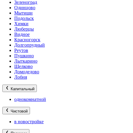
Зеленоград
Одинцово
Мытищи
Подольск
Химки
Люберцы
Видное
Красногорск
Долгопрудный
Реутов
Пушкино
Лыткарино
Щелково
Домодедово
Лобня
Капитальный
однокомнатной
Чистовой
в новостройке