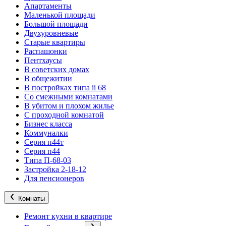
Апартаменты
Маленькой площади
Большой площади
Двухуровневые
Старые квартиры
Распашонки
Пентхаусы
В советских домах
В общежитии
В постройках типа ii 68
Со смежными комнатами
В убитом и плохом жилье
С проходной комнатой
Бизнес класса
Коммуналки
Серия п44т
Серия п44
Типа П-68-03
Застройка 2-18-12
Для пенсионеров
Комнаты
Ремонт кухни в квартире