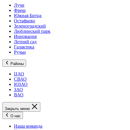
Лучи
Фреш
Южная Битца
Остафьево
Зеленоградский
Люблинский парк
Инновация
Летний сад
Галактика
Ручьи
Районы
ЦАО
СВАО
ЮЗАО
ЗАО
ВАО
Закрыть меню
О нас
Наша команда