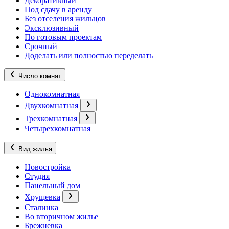
Декоративный
Под сдачу в аренду
Без отселения жильцов
Эксклюзивный
По готовым проектам
Срочный
Доделать или полностью переделать
Число комнат
Однокомнатная
Двухкомнатная
Трехкомнатная
Четырехкомнатная
Вид жилья
Новостройка
Студия
Панельный дом
Хрущевка
Сталинка
Во вторичном жилье
Брежневка