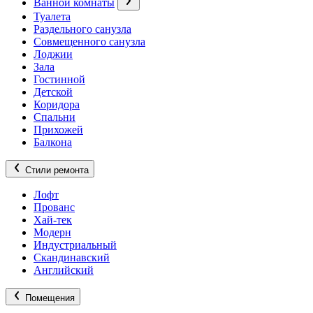
Ванной комнаты
Туалета
Раздельного санузла
Совмещенного санузла
Лоджии
Зала
Гостинной
Детской
Коридора
Спальни
Прихожей
Балкона
Стили ремонта
Лофт
Прованс
Хай-тек
Модерн
Индустриальный
Скандинавский
Английский
Помещения