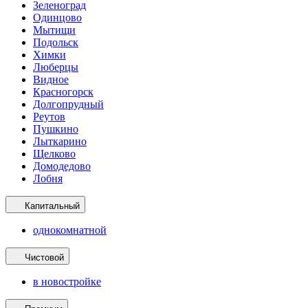
Зеленоград
Одинцово
Мытищи
Подольск
Химки
Люберцы
Видное
Красногорск
Долгопрудный
Реутов
Пушкино
Лыткарино
Щелково
Домодедово
Лобня
Капитальный
однокомнатной
Чистовой
в новостройке