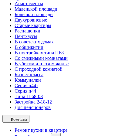
Апартаменты
Маленькой площади
Большой площади
Двухуровневые
Старые квартиры
Распашонки
Пентхаусы
В советских домах
В общежитии
В постройках типа ii 68
Со смежными комнатами
В убитом и плохом жилье
С проходной комнатой
Бизнес класса
Коммуналки
Серия п44т
Серия п44
Типа П-68-03
Застройка 2-18-12
Для пенсионеров
Комнаты
Ремонт кухни в квартире