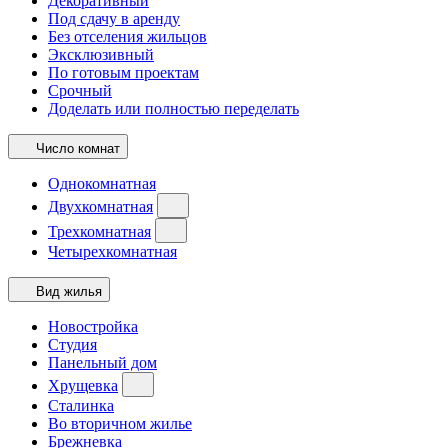
Декоративный
Под сдачу в аренду
Без отселения жильцов
Эксклюзивный
По готовым проектам
Срочный
Доделать или полностью переделать
Число комнат
Однокомнатная
Двухкомнатная
Трехкомнатная
Четырехкомнатная
Вид жилья
Новостройка
Студия
Панельный дом
Хрущевка
Сталинка
Во вторичном жилье
Брежневка