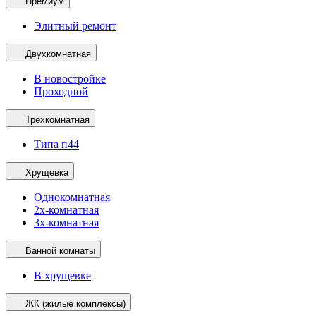
Премиум
Элитный ремонт
Двухкомнатная
В новостройке
Проходной
Трехкомнатная
Типа п44
Хрущевка
Однокомнатная
2х-комнатная
3х-комнатная
Ванной комнаты
В хрущевке
ЖК (жилые комплексы)