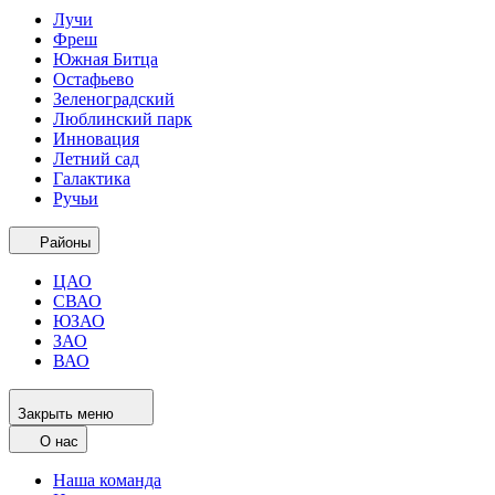
Лучи
Фреш
Южная Битца
Остафьево
Зеленоградский
Люблинский парк
Инновация
Летний сад
Галактика
Ручьи
Районы
ЦАО
СВАО
ЮЗАО
ЗАО
ВАО
Закрыть меню
О нас
Наша команда