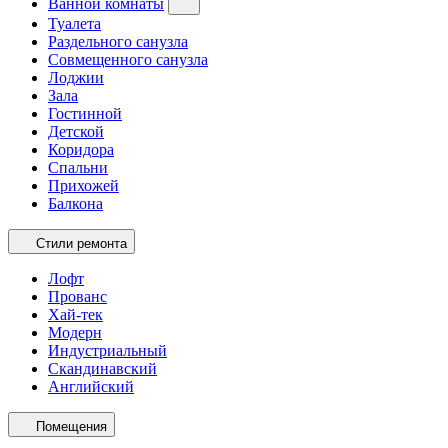
Ванной комнаты
Туалета
Раздельного санузла
Совмещенного санузла
Лоджии
Зала
Гостинной
Детской
Коридора
Спальни
Прихожей
Балкона
Стили ремонта
Лофт
Прованс
Хай-тек
Модерн
Индустриальный
Скандинавский
Английский
Помещения