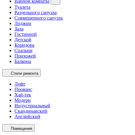
Ванной комнаты
Туалета
Раздельного санузла
Совмещенного санузла
Лоджии
Зала
Гостинной
Детской
Коридора
Спальни
Прихожей
Балкона
Стили ремонта
Лофт
Прованс
Хай-тек
Модерн
Индустриальный
Скандинавский
Английский
Помещения