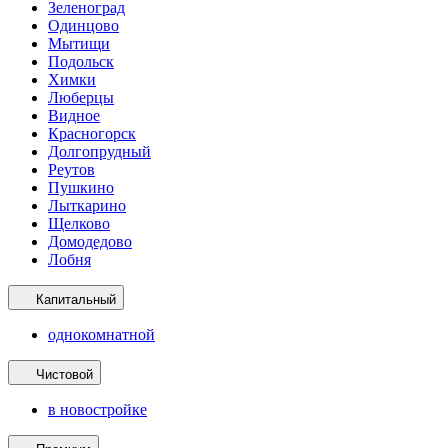
Зеленоград
Одинцово
Мытищи
Подольск
Химки
Люберцы
Видное
Красногорск
Долгопрудный
Реутов
Пушкино
Лыткарино
Щелково
Домодедово
Лобня
Капитальный
однокомнатной
Чистовой
в новостройке