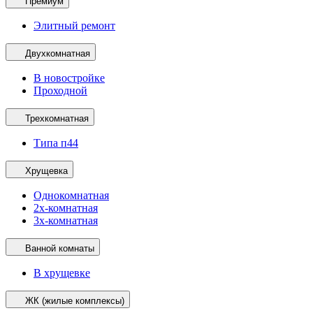
Премиум
Элитный ремонт
Двухкомнатная
В новостройке
Проходной
Трехкомнатная
Типа п44
Хрущевка
Однокомнатная
2х-комнатная
3х-комнатная
Ванной комнаты
В хрущевке
ЖК (жилые комплексы)