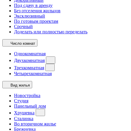
Декоративный
Под сдачу в аренду
Без отселения жильцов
Эксклюзивный
По готовым проектам
Срочный
Доделать или полностью переделать
Число комнат
Однокомнатная
Двухкомнатная
Трехкомнатная
Четырехкомнатная
Вид жилья
Новостройка
Студия
Панельный дом
Хрущевка
Сталинка
Во вторичном жилье
Брежневка