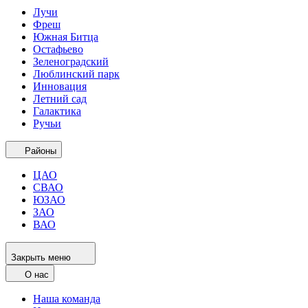
Лучи
Фреш
Южная Битца
Остафьево
Зеленоградский
Люблинский парк
Инновация
Летний сад
Галактика
Ручьи
Районы
ЦАО
СВАО
ЮЗАО
ЗАО
ВАО
Закрыть меню
О нас
Наша команда