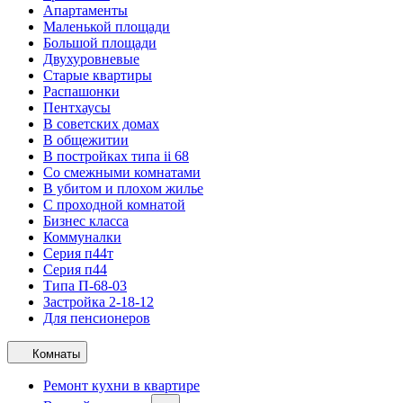
Апартаменты
Маленькой площади
Большой площади
Двухуровневые
Старые квартиры
Распашонки
Пентхаусы
В советских домах
В общежитии
В постройках типа ii 68
Со смежными комнатами
В убитом и плохом жилье
С проходной комнатой
Бизнес класса
Коммуналки
Серия п44т
Серия п44
Типа П-68-03
Застройка 2-18-12
Для пенсионеров
Комнаты
Ремонт кухни в квартире