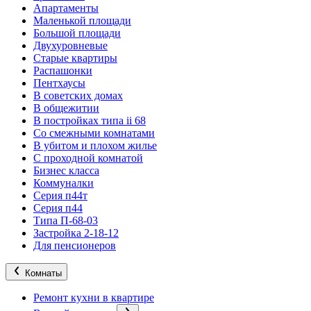
Апартаменты
Маленькой площади
Большой площади
Двухуровневые
Старые квартиры
Распашонки
Пентхаусы
В советских домах
В общежитии
В постройках типа ii 68
Со смежными комнатами
В убитом и плохом жилье
С проходной комнатой
Бизнес класса
Коммуналки
Серия п44т
Серия п44
Типа П-68-03
Застройка 2-18-12
Для пенсионеров
Комнаты
Ремонт кухни в квартире