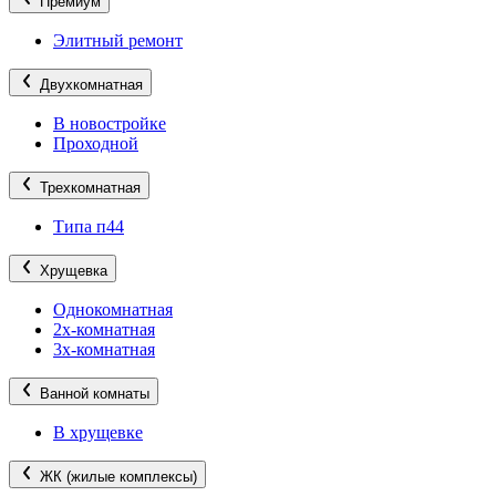
Премиум
Элитный ремонт
Двухкомнатная
В новостройке
Проходной
Трехкомнатная
Типа п44
Хрущевка
Однокомнатная
2х-комнатная
3х-комнатная
Ванной комнаты
В хрущевке
ЖК (жилые комплексы)