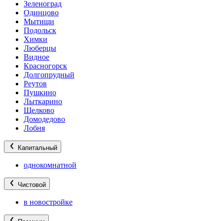
Зеленоград
Одинцово
Мытищи
Подольск
Химки
Люберцы
Видное
Красногорск
Долгопрудный
Реутов
Пушкино
Лыткарино
Щелково
Домодедово
Лобня
Капитальный
однокомнатной
Чистовой
в новостройке