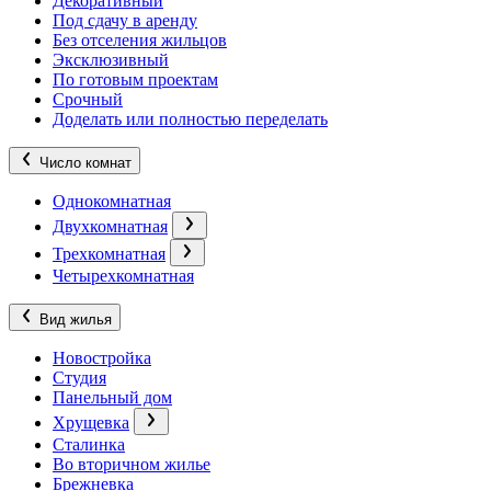
Декоративный
Под сдачу в аренду
Без отселения жильцов
Эксклюзивный
По готовым проектам
Срочный
Доделать или полностью переделать
Число комнат
Однокомнатная
Двухкомнатная
Трехкомнатная
Четырехкомнатная
Вид жилья
Новостройка
Студия
Панельный дом
Хрущевка
Сталинка
Во вторичном жилье
Брежневка