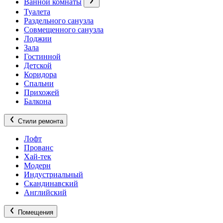
Ванной комнаты
Туалета
Раздельного санузла
Совмещенного санузла
Лоджии
Зала
Гостинной
Детской
Коридора
Спальни
Прихожей
Балкона
Стили ремонта
Лофт
Прованс
Хай-тек
Модерн
Индустриальный
Скандинавский
Английский
Помещения