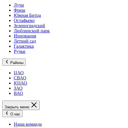
Лучи
Фреш
Южная Битца
Остафьево
Зеленоградский
Люблинский парк
Инновация
Летний сад
Галактика
Ручьи
Районы
ЦАО
СВАО
ЮЗАО
ЗАО
ВАО
Закрыть меню
О нас
Наша команда