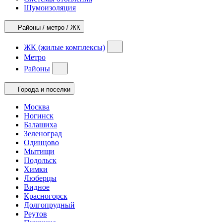
Шумоизоляция
Районы / метро / ЖК
ЖК (жилые комплексы)
Метро
Районы
Города и поселки
Москва
Ногинск
Балашиха
Зеленоград
Одинцово
Мытищи
Подольск
Химки
Люберцы
Видное
Красногорск
Долгопрудный
Реутов