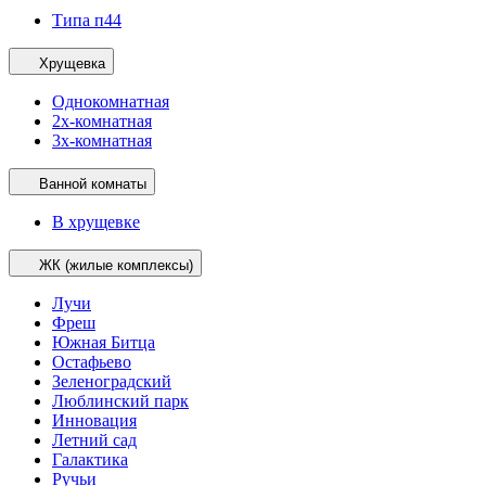
Типа п44
Хрущевка
Однокомнатная
2х-комнатная
3х-комнатная
Ванной комнаты
В хрущевке
ЖК (жилые комплексы)
Лучи
Фреш
Южная Битца
Остафьево
Зеленоградский
Люблинский парк
Инновация
Летний сад
Галактика
Ручьи