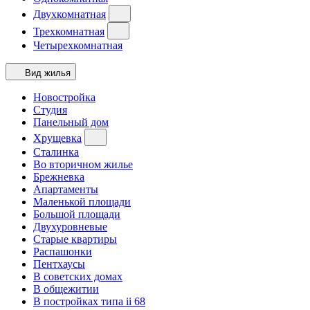
Двухкомнатная
Трехкомнатная
Четырехкомнатная
Вид жилья
Новостройка
Студия
Панельный дом
Хрущевка
Сталинка
Во вторичном жилье
Брежневка
Апартаменты
Маленькой площади
Большой площади
Двухуровневые
Старые квартиры
Распашонки
Пентхаусы
В советских домах
В общежитии
В постройках типа ii 68