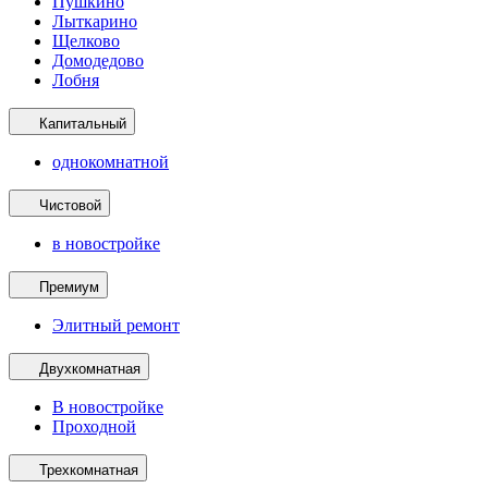
Пушкино
Лыткарино
Щелково
Домодедово
Лобня
Капитальный
однокомнатной
Чистовой
в новостройке
Премиум
Элитный ремонт
Двухкомнатная
В новостройке
Проходной
Трехкомнатная