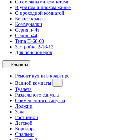
Со смежными комнатами
В убитом и плохом жилье
С проходной комнатой
Бизнес класса
Коммуналки
Серия п44т
Серия п44
Типа П-68-03
Застройка 2-18-12
Для пенсионеров
Комнаты
Ремонт кухни в квартире
Ванной комнаты
Туалета
Раздельного санузла
Совмещенного санузла
Лоджии
Зала
Гостинной
Детской
Коридора
Спальни
Прихожей