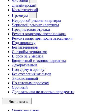
Чистовой
Дизайнерский
Косметический
Премиум
Недорогой ремонт квартиры
Черновой ремонт квартиры
Предчистовая отделка
Ремонт квартиры после пожара
Ремонт квартиры после затопления
Под покраску
Без материалов
С стройматериалами
В срок за 2 месяца
Бюджетный и эконом варианты
Декоративный
Под сдачу в аренду
Без отселения жильцов
Эксклюзивный
По готовым проектам
Срочный
Доделать или полностью переделать
Число комнат
Однокомнатная