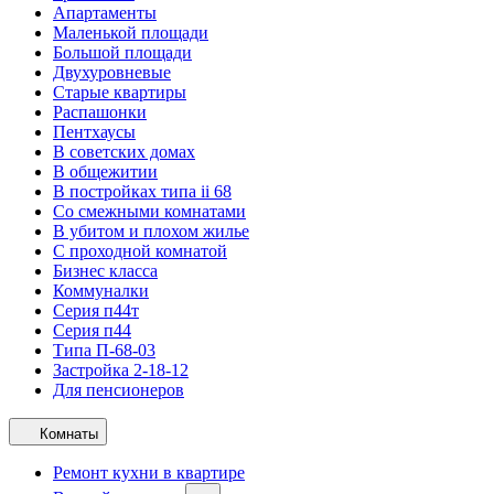
Апартаменты
Маленькой площади
Большой площади
Двухуровневые
Старые квартиры
Распашонки
Пентхаусы
В советских домах
В общежитии
В постройках типа ii 68
Со смежными комнатами
В убитом и плохом жилье
С проходной комнатой
Бизнес класса
Коммуналки
Серия п44т
Серия п44
Типа П-68-03
Застройка 2-18-12
Для пенсионеров
Комнаты
Ремонт кухни в квартире