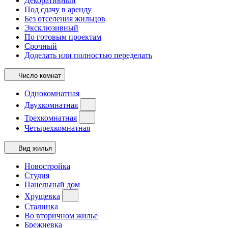
Декоративный
Под сдачу в аренду
Без отселения жильцов
Эксклюзивный
По готовым проектам
Срочный
Доделать или полностью переделать
Число комнат
Однокомнатная
Двухкомнатная
Трехкомнатная
Четырехкомнатная
Вид жилья
Новостройка
Студия
Панельный дом
Хрущевка
Сталинка
Во вторичном жилье
Брежневка