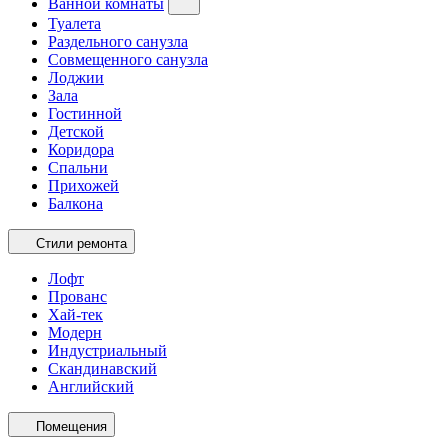
Ванной комнаты
Туалета
Раздельного санузла
Совмещенного санузла
Лоджии
Зала
Гостинной
Детской
Коридора
Спальни
Прихожей
Балкона
Стили ремонта
Лофт
Прованс
Хай-тек
Модерн
Индустриальный
Скандинавский
Английский
Помещения