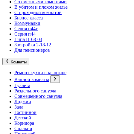
Со смежными комнатами
В убитом и плохом жилье
С проходной комнатой
Бизнес класса
Коммуналки
Серия п44т
Серия п44
Типа П-68-03
Застройка 2-18-12
Для пенсионеров
Комнаты
Ремонт кухни в квартире
Ванной комнаты
Туалета
Раздельного санузла
Совмещенного санузла
Лоджии
Зала
Гостинной
Детской
Коридора
Спальни
Прихожей