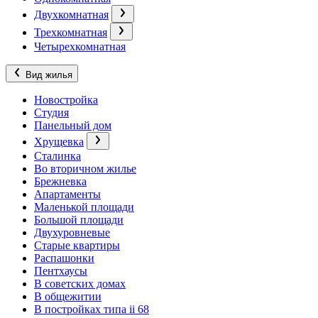
Двухкомнатная
Трехкомнатная
Четырехкомнатная
Вид жилья
Новостройка
Студия
Панельный дом
Хрущевка
Сталинка
Во вторичном жилье
Брежневка
Апартаменты
Маленькой площади
Большой площади
Двухуровневые
Старые квартиры
Распашонки
Пентхаусы
В советских домах
В общежитии
В постройках типа ii 68