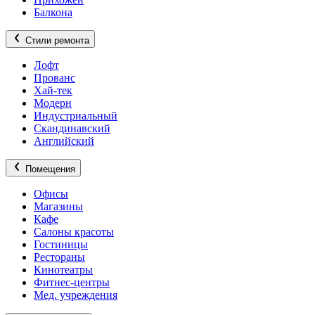
Балкона
Стили ремонта
Лофт
Прованс
Хай-тек
Модерн
Индустриальный
Скандинавский
Английский
Помещения
Офисы
Магазины
Кафе
Салоны красоты
Гостиницы
Рестораны
Кинотеатры
Фитнес-центры
Мед. учреждения