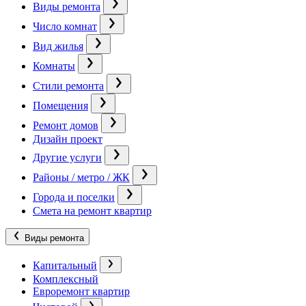
Виды ремонта
Число комнат
Вид жилья
Комнаты
Стили ремонта
Помещения
Ремонт домов
Дизайн проект
Другие услуги
Районы / метро / ЖК
Города и поселки
Смета на ремонт квартир
Виды ремонта
Капитальный
Комплексный
Евроремонт квартир