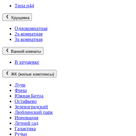
Типа п44
Хрущевка
Однокомнатная
2х-комнатная
3х-комнатная
Ванной комнаты
В хрущевке
ЖК (жилые комплексы)
Лучи
Фреш
Южная Битца
Остафьево
Зеленоградский
Люблинский парк
Инновация
Летний сад
Галактика
Ручьи