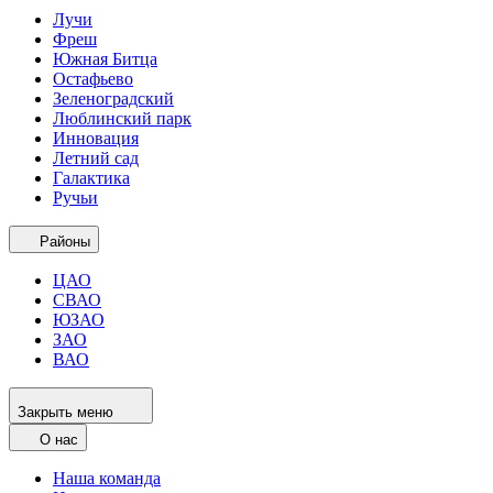
Лучи
Фреш
Южная Битца
Остафьево
Зеленоградский
Люблинский парк
Инновация
Летний сад
Галактика
Ручьи
Районы
ЦАО
СВАО
ЮЗАО
ЗАО
ВАО
Закрыть меню
О нас
Наша команда