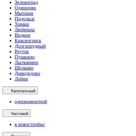
Зеленоград
Одинцово
Мытищи
Подольск
Химки
Люберцы
Видное
Красногорск
Долгопрудный
Реутов
Пушкино
Лыткарино
Щелково
Домодедово
Лобня
Капитальный
однокомнатной
Чистовой
в новостройке