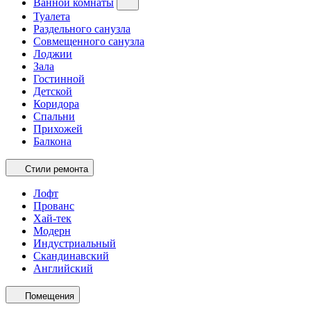
Ванной комнаты
Туалета
Раздельного санузла
Совмещенного санузла
Лоджии
Зала
Гостинной
Детской
Коридора
Спальни
Прихожей
Балкона
Стили ремонта
Лофт
Прованс
Хай-тек
Модерн
Индустриальный
Скандинавский
Английский
Помещения