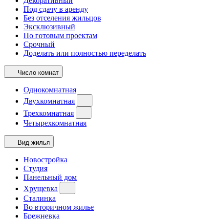
Декоративный
Под сдачу в аренду
Без отселения жильцов
Эксклюзивный
По готовым проектам
Срочный
Доделать или полностью переделать
Число комнат
Однокомнатная
Двухкомнатная
Трехкомнатная
Четырехкомнатная
Вид жилья
Новостройка
Студия
Панельный дом
Хрущевка
Сталинка
Во вторичном жилье
Брежневка