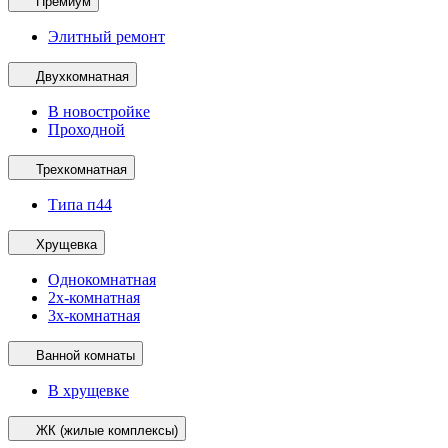
Премиум
Элитный ремонт
Двухкомнатная
В новостройке
Проходной
Трехкомнатная
Типа п44
Хрущевка
Однокомнатная
2х-комнатная
3х-комнатная
Ванной комнаты
В хрущевке
ЖК (жилые комплексы)