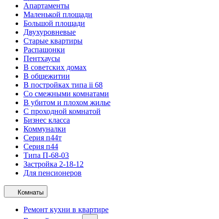
Апартаменты
Маленькой площади
Большой площади
Двухуровневые
Старые квартиры
Распашонки
Пентхаусы
В советских домах
В общежитии
В постройках типа ii 68
Со смежными комнатами
В убитом и плохом жилье
С проходной комнатой
Бизнес класса
Коммуналки
Серия п44т
Серия п44
Типа П-68-03
Застройка 2-18-12
Для пенсионеров
Комнаты
Ремонт кухни в квартире