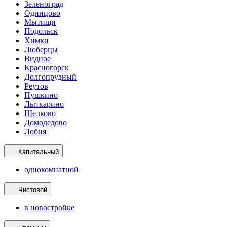
Зеленоград
Одинцово
Мытищи
Подольск
Химки
Люберцы
Видное
Красногорск
Долгопрудный
Реутов
Пушкино
Лыткарино
Щелково
Домодедово
Лобня
Капитальный
однокомнатной
Чистовой
в новостройке