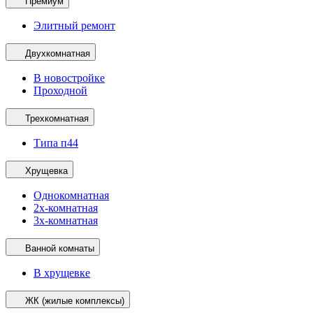
Премиум
Элитный ремонт
Двухкомнатная
В новостройке
Проходной
Трехкомнатная
Типа п44
Хрущевка
Однокомнатная
2х-комнатная
3х-комнатная
Ванной комнаты
В хрущевке
ЖК (жилые комплексы)