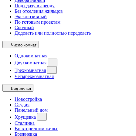
Декоративный
Под сдачу в аренду
Без отселения жильцов
Эксклюзивный
По готовым проектам
Срочный
Доделать или полностью переделать
Число комнат
Однокомнатная
Двухкомнатная
Трехкомнатная
Четырехкомнатная
Вид жилья
Новостройка
Студия
Панельный дом
Хрущевка
Сталинка
Во вторичном жилье
Брежневка