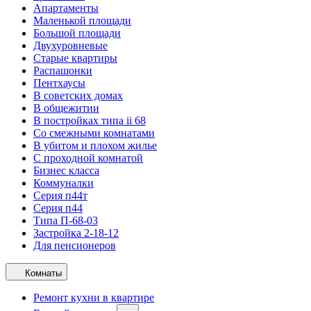
Апартаменты
Маленькой площади
Большой площади
Двухуровневые
Старые квартиры
Распашонки
Пентхаусы
В советских домах
В общежитии
В постройках типа ii 68
Со смежными комнатами
В убитом и плохом жилье
С проходной комнатой
Бизнес класса
Коммуналки
Серия п44т
Серия п44
Типа П-68-03
Застройка 2-18-12
Для пенсионеров
Комнаты
Ремонт кухни в квартире