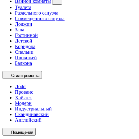
Ванной комнаты
Туалета
Раздельного санузла
Совмещенного санузла
Лоджии
Зала
Гостинной
Детской
Коридора
Спальни
Прихожей
Балкона
Стили ремонта
Лофт
Прованс
Хай-тек
Модерн
Индустриальный
Скандинавский
Английский
Помещения