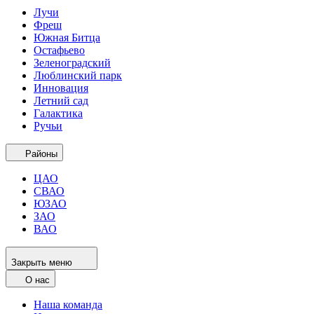
Лучи
Фреш
Южная Битца
Остафьево
Зеленоградский
Люблинский парк
Инновация
Летний сад
Галактика
Ручьи
Районы
ЦАО
СВАО
ЮЗАО
ЗАО
ВАО
Закрыть меню
О нас
Наша команда