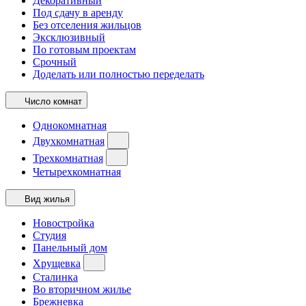
Декоративный
Под сдачу в аренду
Без отселения жильцов
Эксклюзивный
По готовым проектам
Срочный
Доделать или полностью переделать
Число комнат
Однокомнатная
Двухкомнатная
Трехкомнатная
Четырехкомнатная
Вид жилья
Новостройка
Студия
Панельный дом
Хрущевка
Сталинка
Во вторичном жилье
Брежневка