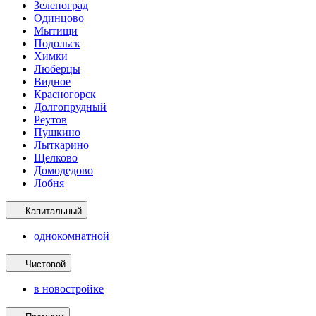
Зеленоград
Одинцово
Мытищи
Подольск
Химки
Люберцы
Видное
Красногорск
Долгопрудный
Реутов
Пушкино
Лыткарино
Щелково
Домодедово
Лобня
Капитальный
однокомнатной
Чистовой
в новостройке