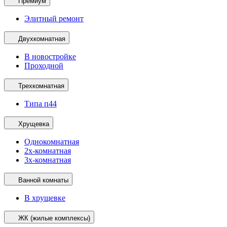
Премиум
Элитный ремонт
Двухкомнатная
В новостройке
Проходной
Трехкомнатная
Типа п44
Хрущевка
Однокомнатная
2х-комнатная
3х-комнатная
Ванной комнаты
В хрущевке
ЖК (жилые комплексы)