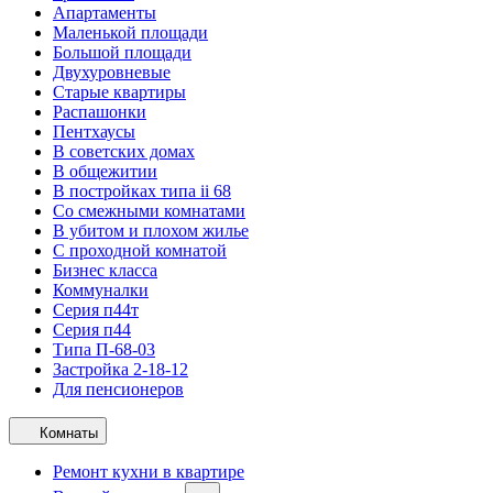
Апартаменты
Маленькой площади
Большой площади
Двухуровневые
Старые квартиры
Распашонки
Пентхаусы
В советских домах
В общежитии
В постройках типа ii 68
Со смежными комнатами
В убитом и плохом жилье
С проходной комнатой
Бизнес класса
Коммуналки
Серия п44т
Серия п44
Типа П-68-03
Застройка 2-18-12
Для пенсионеров
Комнаты
Ремонт кухни в квартире