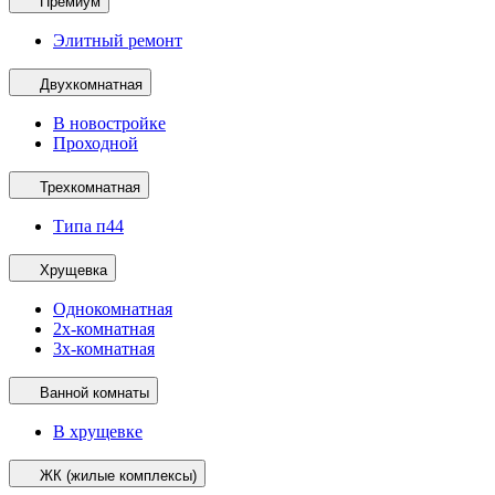
Премиум
Элитный ремонт
Двухкомнатная
В новостройке
Проходной
Трехкомнатная
Типа п44
Хрущевка
Однокомнатная
2х-комнатная
3х-комнатная
Ванной комнаты
В хрущевке
ЖК (жилые комплексы)