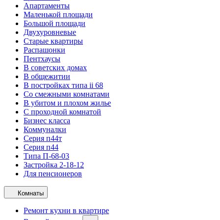
Апартаменты
Маленькой площади
Большой площади
Двухуровневые
Старые квартиры
Распашонки
Пентхаусы
В советских домах
В общежитии
В постройках типа ii 68
Со смежными комнатами
В убитом и плохом жилье
С проходной комнатой
Бизнес класса
Коммуналки
Серия п44т
Серия п44
Типа П-68-03
Застройка 2-18-12
Для пенсионеров
Комнаты
Ремонт кухни в квартире