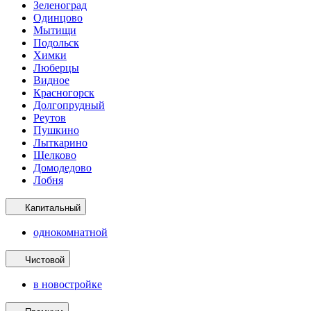
Зеленоград
Одинцово
Мытищи
Подольск
Химки
Люберцы
Видное
Красногорск
Долгопрудный
Реутов
Пушкино
Лыткарино
Щелково
Домодедово
Лобня
Капитальный
однокомнатной
Чистовой
в новостройке