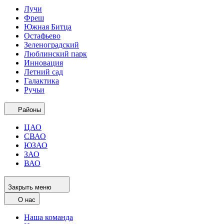
Лучи
Фреш
Южная Битца
Остафьево
Зеленоградский
Люблинский парк
Инновация
Летний сад
Галактика
Ручьи
Районы
ЦАО
СВАО
ЮЗАО
ЗАО
ВАО
Закрыть меню
О нас
Наша команда