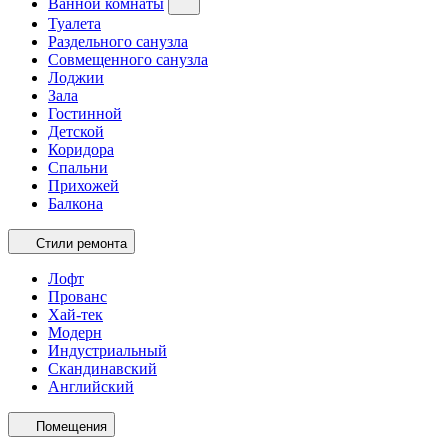
Ванной комнаты
Туалета
Раздельного санузла
Совмещенного санузла
Лоджии
Зала
Гостинной
Детской
Коридора
Спальни
Прихожей
Балкона
Стили ремонта
Лофт
Прованс
Хай-тек
Модерн
Индустриальный
Скандинавский
Английский
Помещения