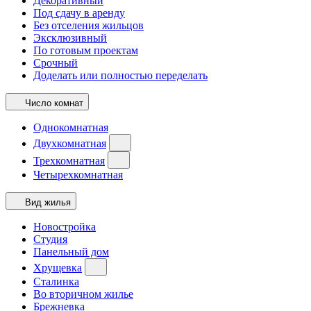
Декоративный
Под сдачу в аренду
Без отселения жильцов
Эксклюзивный
По готовым проектам
Срочный
Доделать или полностью переделать
Число комнат
Однокомнатная
Двухкомнатная
Трехкомнатная
Четырехкомнатная
Вид жилья
Новостройка
Студия
Панельный дом
Хрущевка
Сталинка
Во вторичном жилье
Брежневка