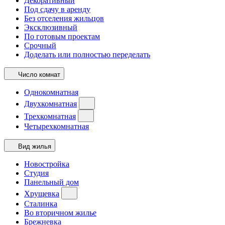
Декоративный
Под сдачу в аренду
Без отселения жильцов
Эксклюзивный
По готовым проектам
Срочный
Доделать или полностью переделать
Число комнат
Однокомнатная
Двухкомнатная
Трехкомнатная
Четырехкомнатная
Вид жилья
Новостройка
Студия
Панельный дом
Хрущевка
Сталинка
Во вторичном жилье
Брежневка