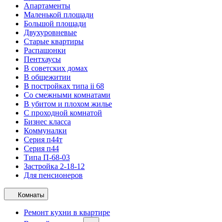
Апартаменты
Маленькой площади
Большой площади
Двухуровневые
Старые квартиры
Распашонки
Пентхаусы
В советских домах
В общежитии
В постройках типа ii 68
Со смежными комнатами
В убитом и плохом жилье
С проходной комнатой
Бизнес класса
Коммуналки
Серия п44т
Серия п44
Типа П-68-03
Застройка 2-18-12
Для пенсионеров
Комнаты
Ремонт кухни в квартире