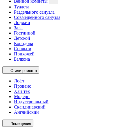
Ванной комнаты
Туалета
Раздельного санузла
Совмещенного санузла
Лоджии
Зала
Гостинной
Детской
Коридора
Спальни
Прихожей
Балкона
Стили ремонта
Лофт
Прованс
Хай-тек
Модерн
Индустриальный
Скандинавский
Английский
Помещения