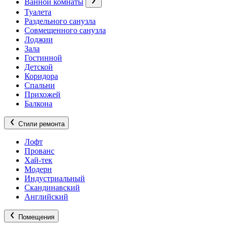
Ванной комнаты
Туалета
Раздельного санузла
Совмещенного санузла
Лоджии
Зала
Гостинной
Детской
Коридора
Спальни
Прихожей
Балкона
Стили ремонта
Лофт
Прованс
Хай-тек
Модерн
Индустриальный
Скандинавский
Английский
Помещения