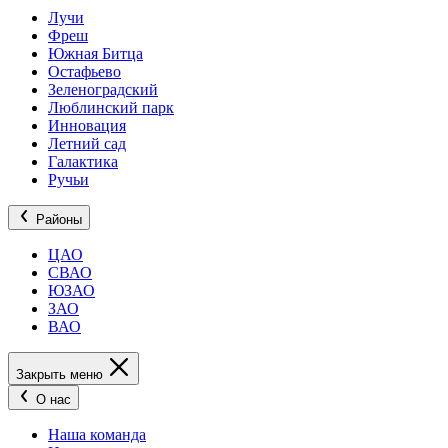
Лучи
Фреш
Южная Битца
Остафьево
Зеленоградский
Люблинский парк
Инновация
Летний сад
Галактика
Ручьи
Районы
ЦАО
СВАО
ЮЗАО
ЗАО
ВАО
Закрыть меню
О нас
Наша команда