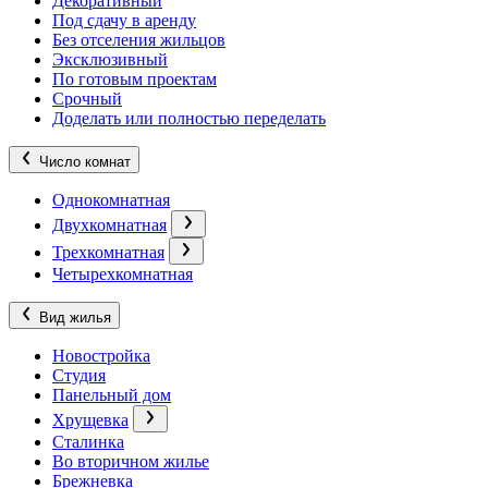
Декоративный
Под сдачу в аренду
Без отселения жильцов
Эксклюзивный
По готовым проектам
Срочный
Доделать или полностью переделать
Число комнат
Однокомнатная
Двухкомнатная
Трехкомнатная
Четырехкомнатная
Вид жилья
Новостройка
Студия
Панельный дом
Хрущевка
Сталинка
Во вторичном жилье
Брежневка