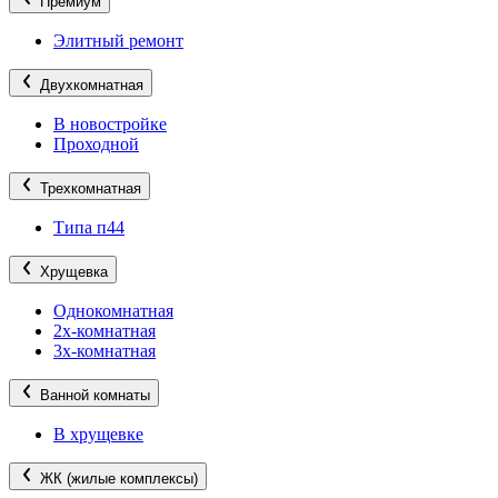
Премиум
Элитный ремонт
Двухкомнатная
В новостройке
Проходной
Трехкомнатная
Типа п44
Хрущевка
Однокомнатная
2х-комнатная
3х-комнатная
Ванной комнаты
В хрущевке
ЖК (жилые комплексы)