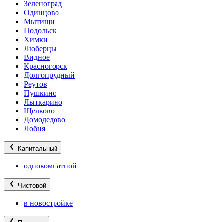
Зеленоград
Одинцово
Мытищи
Подольск
Химки
Люберцы
Видное
Красногорск
Долгопрудный
Реутов
Пушкино
Лыткарино
Щелково
Домодедово
Лобня
Капитальный
однокомнатной
Чистовой
в новостройке