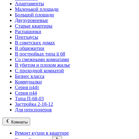
Апартаменты
Маленькой площади
Большой площади
Двухуровневые
Старые квартиры
Распашонки
Пентхаусы
В советских домах
В общежитии
В постройках типа ii 68
Со смежными комнатами
В убитом и плохом жилье
С проходной комнатой
Бизнес класса
Коммуналки
Серия п44т
Серия п44
Типа П-68-03
Застройка 2-18-12
Для пенсионеров
Комнаты
Ремонт кухни в квартире