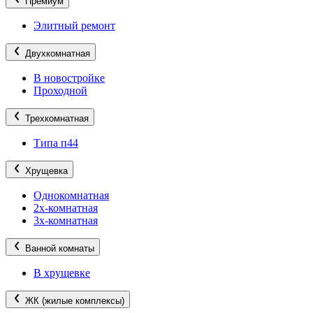
Премиум
Элитный ремонт
Двухкомнатная
В новостройке
Проходной
Трехкомнатная
Типа п44
Хрущевка
Однокомнатная
2х-комнатная
3х-комнатная
Ванной комнаты
В хрущевке
ЖК (жилые комплексы)