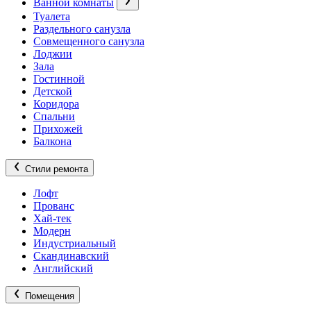
Ванной комнаты
Туалета
Раздельного санузла
Совмещенного санузла
Лоджии
Зала
Гостинной
Детской
Коридора
Спальни
Прихожей
Балкона
Стили ремонта
Лофт
Прованс
Хай-тек
Модерн
Индустриальный
Скандинавский
Английский
Помещения