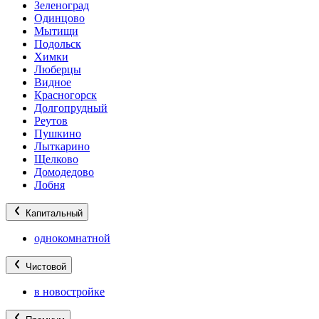
Зеленоград
Одинцово
Мытищи
Подольск
Химки
Люберцы
Видное
Красногорск
Долгопрудный
Реутов
Пушкино
Лыткарино
Щелково
Домодедово
Лобня
Капитальный
однокомнатной
Чистовой
в новостройке