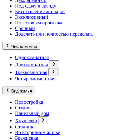
Декоративный
Под сдачу в аренду
Без отселения жильцов
Эксклюзивный
По готовым проектам
Срочный
Доделать или полностью переделать
Число комнат
Однокомнатная
Двухкомнатная
Трехкомнатная
Четырехкомнатная
Вид жилья
Новостройка
Студия
Панельный дом
Хрущевка
Сталинка
Во вторичном жилье
Брежневка