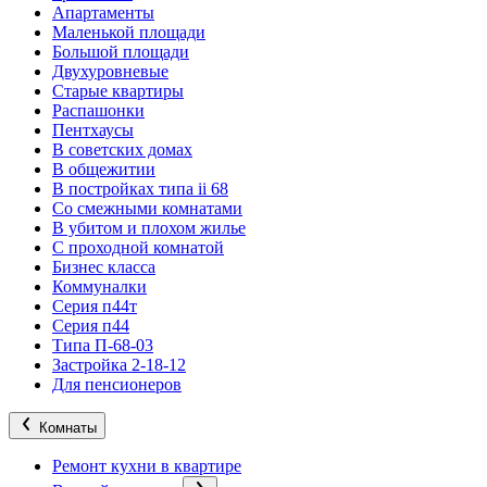
Апартаменты
Маленькой площади
Большой площади
Двухуровневые
Старые квартиры
Распашонки
Пентхаусы
В советских домах
В общежитии
В постройках типа ii 68
Со смежными комнатами
В убитом и плохом жилье
С проходной комнатой
Бизнес класса
Коммуналки
Серия п44т
Серия п44
Типа П-68-03
Застройка 2-18-12
Для пенсионеров
Комнаты
Ремонт кухни в квартире