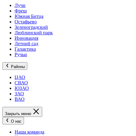
Лучи
Фреш
Южная Битца
Остафьево
Зеленоградский
Люблинский парк
Инновация
Летний сад
Галактика
Ручьи
Районы
ЦАО
СВАО
ЮЗАО
ЗАО
ВАО
Закрыть меню
О нас
Наша команда