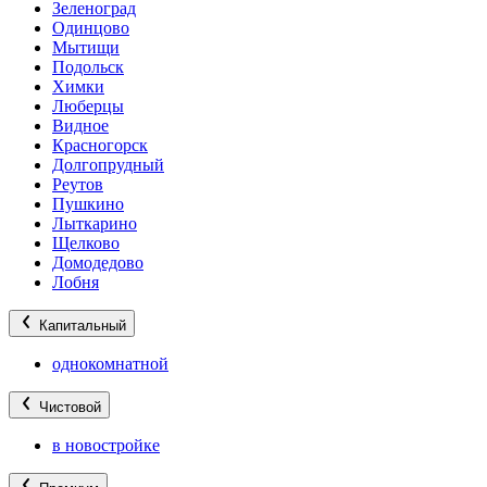
Зеленоград
Одинцово
Мытищи
Подольск
Химки
Люберцы
Видное
Красногорск
Долгопрудный
Реутов
Пушкино
Лыткарино
Щелково
Домодедово
Лобня
Капитальный
однокомнатной
Чистовой
в новостройке