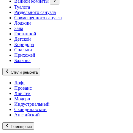
Ванной комнаты
Туалета
Раздельного санузла
Совмещенного санузла
Лоджии
Зала
Гостинной
Детской
Коридора
Спальни
Прихожей
Балкона
Стили ремонта
Лофт
Прованс
Хай-тек
Модерн
Индустриальный
Скандинавский
Английский
Помещения