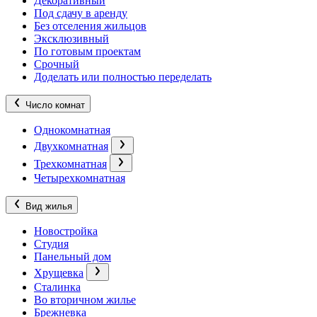
Декоративный
Под сдачу в аренду
Без отселения жильцов
Эксклюзивный
По готовым проектам
Срочный
Доделать или полностью переделать
Число комнат
Однокомнатная
Двухкомнатная
Трехкомнатная
Четырехкомнатная
Вид жилья
Новостройка
Студия
Панельный дом
Хрущевка
Сталинка
Во вторичном жилье
Брежневка