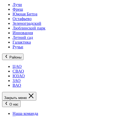
Лучи
Фреш
Южная Битца
Остафьево
Зеленоградский
Люблинский парк
Инновация
Летний сад
Галактика
Ручьи
Районы
ЦАО
СВАО
ЮЗАО
ЗАО
ВАО
Закрыть меню
О нас
Наша команда