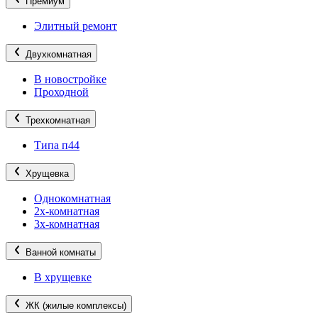
Премиум
Элитный ремонт
Двухкомнатная
В новостройке
Проходной
Трехкомнатная
Типа п44
Хрущевка
Однокомнатная
2х-комнатная
3х-комнатная
Ванной комнаты
В хрущевке
ЖК (жилые комплексы)