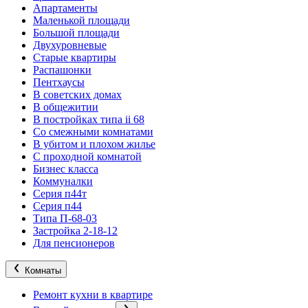
Апартаменты
Маленькой площади
Большой площади
Двухуровневые
Старые квартиры
Распашонки
Пентхаусы
В советских домах
В общежитии
В постройках типа ii 68
Со смежными комнатами
В убитом и плохом жилье
С проходной комнатой
Бизнес класса
Коммуналки
Серия п44т
Серия п44
Типа П-68-03
Застройка 2-18-12
Для пенсионеров
Комнаты
Ремонт кухни в квартире