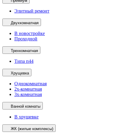
Премиум
Элитный ремонт
Двухкомнатная
В новостройке
Проходной
Трехкомнатная
Типа п44
Хрущевка
Однокомнатная
2х-комнатная
3х-комнатная
Ванной комнаты
В хрущевке
ЖК (жилые комплексы)