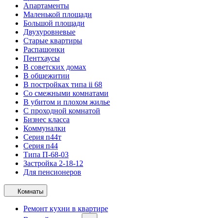
Апартаменты
Маленькой площади
Большой площади
Двухуровневые
Старые квартиры
Распашонки
Пентхаусы
В советских домах
В общежитии
В постройках типа ii 68
Со смежными комнатами
В убитом и плохом жилье
С проходной комнатой
Бизнес класса
Коммуналки
Серия п44т
Серия п44
Типа П-68-03
Застройка 2-18-12
Для пенсионеров
Комнаты
Ремонт кухни в квартире