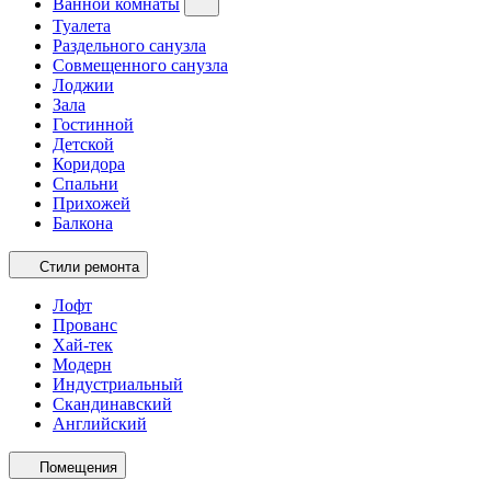
Ванной комнаты
Туалета
Раздельного санузла
Совмещенного санузла
Лоджии
Зала
Гостинной
Детской
Коридора
Спальни
Прихожей
Балкона
Стили ремонта
Лофт
Прованс
Хай-тек
Модерн
Индустриальный
Скандинавский
Английский
Помещения