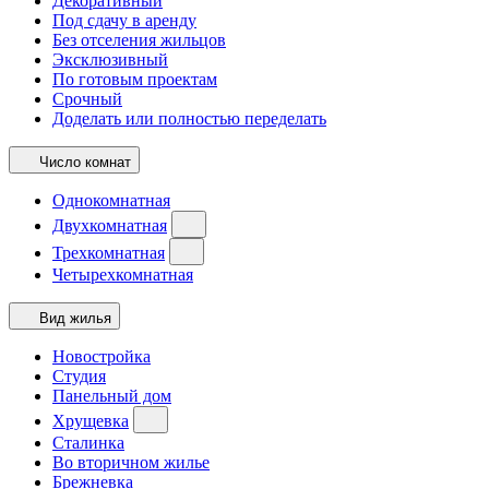
Декоративный
Под сдачу в аренду
Без отселения жильцов
Эксклюзивный
По готовым проектам
Срочный
Доделать или полностью переделать
Число комнат
Однокомнатная
Двухкомнатная
Трехкомнатная
Четырехкомнатная
Вид жилья
Новостройка
Студия
Панельный дом
Хрущевка
Сталинка
Во вторичном жилье
Брежневка