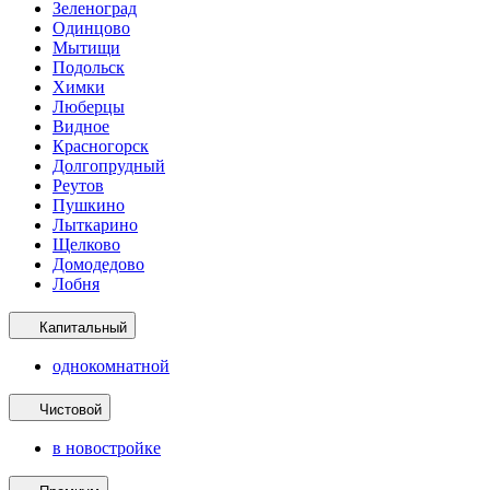
Зеленоград
Одинцово
Мытищи
Подольск
Химки
Люберцы
Видное
Красногорск
Долгопрудный
Реутов
Пушкино
Лыткарино
Щелково
Домодедово
Лобня
Капитальный
однокомнатной
Чистовой
в новостройке