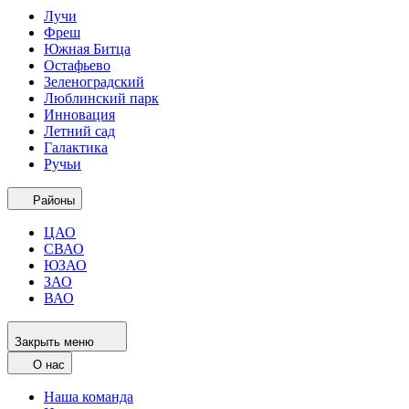
Лучи
Фреш
Южная Битца
Остафьево
Зеленоградский
Люблинский парк
Инновация
Летний сад
Галактика
Ручьи
Районы
ЦАО
СВАО
ЮЗАО
ЗАО
ВАО
Закрыть меню
О нас
Наша команда